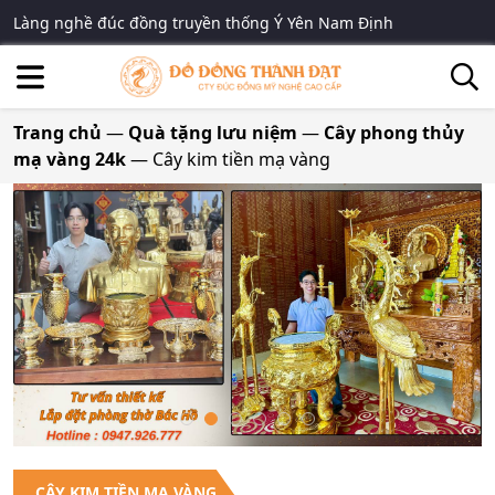
Làng nghề đúc đồng truyền thống Ý Yên Nam Định
Trang chủ
—
Quà tặng lưu niệm
—
Cây phong thủy
mạ vàng 24k
—
Cây kim tiền mạ vàng
CÂY KIM TIỀN MẠ VÀNG