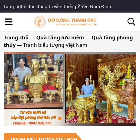
Làng nghề đúc đồng truyền thống Ý Yên Nam Định
Trang chủ
—
Quà tặng lưu niệm
—
Quà tặng phong
thủy
—
Tranh biểu tượng Việt Nam
TRANH BIỂU TƯỢNG VIỆT NAM