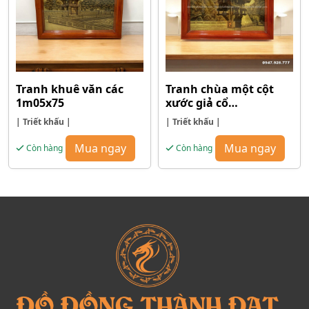
Tranh khuê văn các
Tranh chùa một cột
1m05x75
xước giả cổ
1m05x75cm
| Triết khấu |
| Triết khấu |
Mua ngay
Mua ngay
Còn hàng
Còn hàng