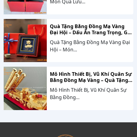
Món Quà Lưu...
Quà Tặng Bằng Đồng Mạ Vàng
Đại Hội – Dấu Ấn Trang Trọng, Giá
Trị Bền Vững Theo Thời Gian
Quà Tặng Bằng Đồng Mạ Vàng Đại
Hội – Món...
Mô Hình Thiết Bị, Vũ Khí Quân Sự
Bằng Đồng Mạ Vàng – Quà Tặng
Cao Cấp Mang Dấu Ấn Sức Mạnh
Mô Hình Thiết Bị, Vũ Khí Quân Sự
Và Niềm Tự Hào Dân Tộc
Bằng Đồng...