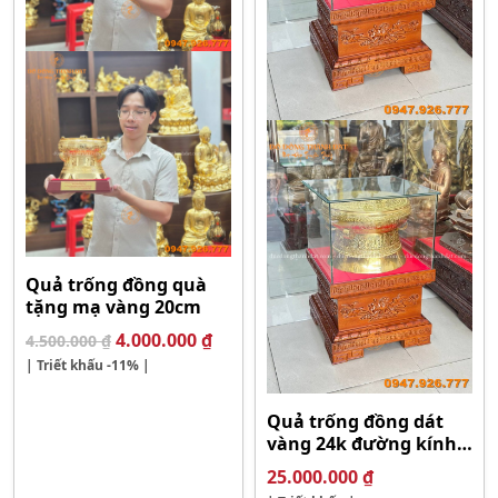
Quả trống đồng quà
tặng mạ vàng 20cm
Giá
Giá
4.000.000
₫
4.500.000
₫
gốc
hiện
| Triết khấu
-11%
|
là:
tại
4.500.000 ₫.
là:
Quả trống đồng dát
4.000.000 ₫.
vàng 24k đường kính
40cm
25.000.000
₫