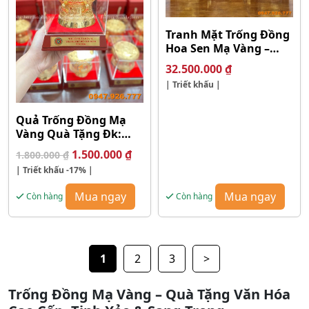
Tranh Mặt Trống Đồng
Hoa Sen Mạ Vàng –
Kích Thước 2m30 x
32.500.000
₫
1m20
| Triết khấu |
Quả Trống Đồng Mạ
Vàng Quà Tặng Đk:
10cm
Giá
Giá
1.500.000
₫
1.800.000
₫
gốc
hiện
| Triết khấu
-17%
|
là:
tại
1.800.000 ₫.
là:
Mua ngay
Mua ngay
Còn hàng
Còn hàng
1.500.000 ₫.
1
2
3
>
Trống Đồng Mạ Vàng – Quà Tặng Văn Hóa