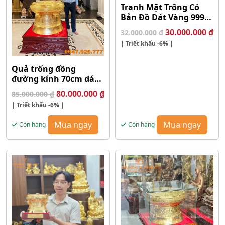
Tranh Mặt Trống Có
Bản Đồ Dát Vàng 9999
Khung 98
Giá
Gi
30.000.000
₫
32.000.000
₫
gốc
hi
| Triết khấu
-6%
|
là:
tại
32.000.000 ₫.
là:
Quả trống đồng
30.
đường kính 70cm dát
vàng 9999
Giá
Giá
80.000.000
₫
85.000.000
₫
gốc
hiện
| Triết khấu
-6%
|
là:
tại
85.000.000 ₫.
là:
Mua ngay
Mua ngay
Còn hàng
Còn hàng
80.000.000 ₫.