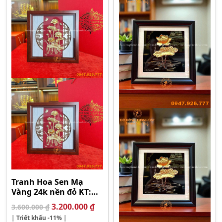
Tranh Hoa Sen Mạ
Vàng 24k nền đỏ KT:
30x30cm
Giá
Giá
3.200.000
₫
3.600.000
₫
gốc
hiện
| Triết khấu
-11%
|