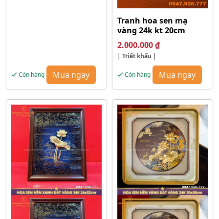
là:
tại
3.600.000 ₫.
là:
Tranh hoa sen mạ
3.200.000 ₫.
vàng 24k kt 20cm
2.000.000
₫
| Triết khấu |
Mua ngay
Mua ngay
Còn hàng
Còn hàng