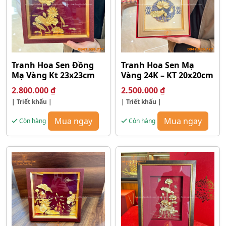
Tranh Hoa Sen Đồng
Tranh Hoa Sen Mạ
Mạ Vàng Kt 23x23cm
Vàng 24K – KT 20x20cm
2.800.000
₫
2.500.000
₫
| Triết khấu |
| Triết khấu |
Mua ngay
Mua ngay
Còn hàng
Còn hàng