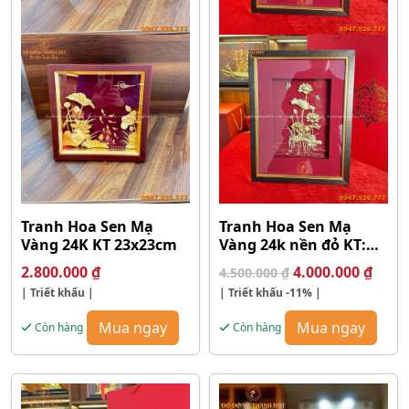
Tranh Hoa Sen Mạ
Tranh Hoa Sen Mạ
Vàng 24K KT 23x23cm
Vàng 24k nền đỏ KT:
30x39cm
Giá
Giá
2.800.000
₫
4.000.000
₫
4.500.000
₫
gốc
hiện
| Triết khấu |
| Triết khấu
-11%
|
là:
tại
4.500.000 ₫.
là:
Mua ngay
Mua ngay
Còn hàng
Còn hàng
4.000