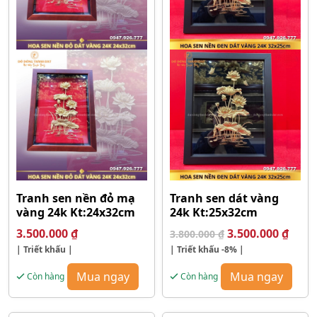
Tranh sen nền đỏ mạ
Tranh sen dát vàng
vàng 24k Kt:24x32cm
24k Kt:25x32cm
Giá
Giá
3.500.000
₫
3.500.000
₫
3.800.000
₫
gốc
hiện
| Triết khấu |
| Triết khấu
-8%
|
là:
tại
3.800.000 ₫.
là:
Mua ngay
Mua ngay
Còn hàng
Còn hàng
3.500