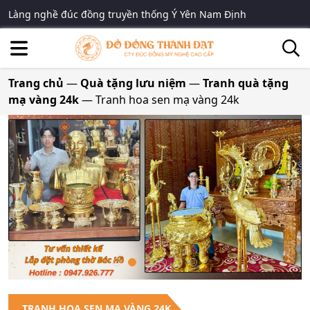
Làng nghề đúc đồng truyền thống Ý Yên Nam Định
Trang chủ
—
Quà tặng lưu niệm
—
Tranh quà tặng
mạ vàng 24k
—
Tranh hoa sen mạ vàng 24k
TRANH HOA SEN MẠ VÀNG 24K