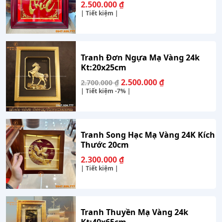
2.500.000
₫
| Tiết kiệm |
Tranh Đơn Ngựa Mạ Vàng 24k
Kt:20x25cm
Giá
Giá
2.500.000
₫
2.700.000
₫
gốc
hiện
| Tiết kiệm
-7%
|
là:
tại
2.700.000 ₫.
là:
2.500.000 ₫.
Tranh Song Hạc Mạ Vàng 24K Kích
Thước 20cm
2.300.000
₫
| Tiết kiệm |
Tranh Thuyền Mạ Vàng 24k