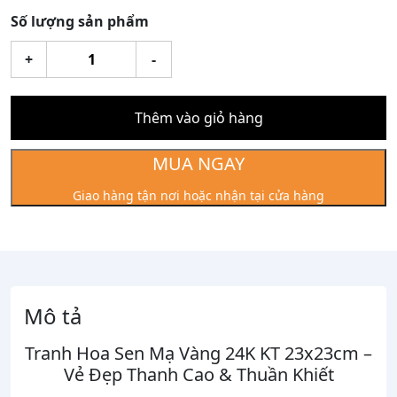
Số lượng sản phẩm
Tranh
+
-
Hoa
Sen
Mạ
Thêm vào giỏ hàng
Vàng
24K
MUA NGAY
KT
Giao hàng tận nơi hoặc nhận tại cửa hàng
23x23cm
số
lượng
Mô tả
Tranh Hoa Sen Mạ Vàng 24K KT 23x23cm –
Vẻ Đẹp Thanh Cao & Thuần Khiết