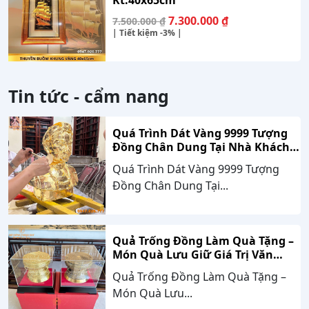
Kt:40x65cm
Giá
Giá
7.300.000
₫
7.500.000
₫
gốc
hiện
| Tiết kiệm
-3%
|
là:
tại
7.500.000 ₫.
là:
7.300.000 ₫.
Tin tức - cẩm nang
Quá Trình Dát Vàng 9999 Tượng
Đồng Chân Dung Tại Nhà Khách
Hàng Nghệ An
Quá Trình Dát Vàng 9999 Tượng
Đồng Chân Dung Tại...
Quả Trống Đồng Làm Quà Tặng –
Món Quà Lưu Giữ Giá Trị Văn
Hóa, Gắn Kết Thành Công
Quả Trống Đồng Làm Quà Tặng –
Món Quà Lưu...