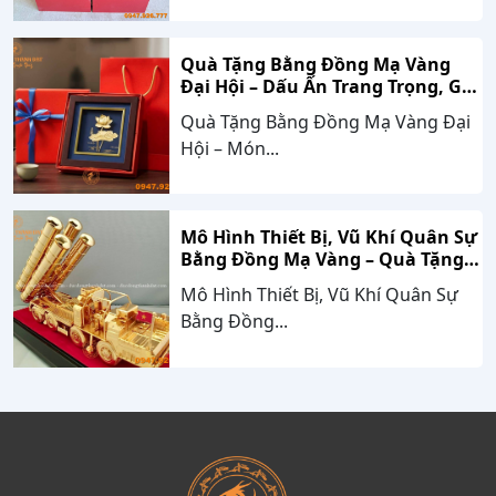
Quà Tặng Bằng Đồng Mạ Vàng
Đại Hội – Dấu Ấn Trang Trọng, Giá
Trị Bền Vững Theo Thời Gian
Quà Tặng Bằng Đồng Mạ Vàng Đại
Hội – Món...
Mô Hình Thiết Bị, Vũ Khí Quân Sự
Bằng Đồng Mạ Vàng – Quà Tặng
Cao Cấp Mang Dấu Ấn Sức Mạnh
Mô Hình Thiết Bị, Vũ Khí Quân Sự
Và Niềm Tự Hào Dân Tộc
Bằng Đồng...