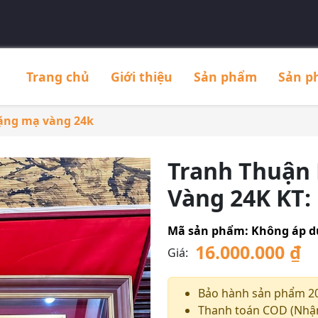
Trang chủ
Giới thiệu
Sản phẩm
Sản p
ặng mạ vàng 24k
Tranh Thuận 
Vàng 24K KT:
Mã sản phẩm:
Không áp 
16.000.000
₫
Giá:
Bảo hành sản phẩm 2
Thanh toán COD (Nhận