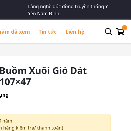
Làng nghề đúc đồng truyền thống Ý
Yên Nam Định
(0)
hẩm đã xem
Tin tức
Liên hệ
Buồm Xuôi Gió Dát
 107×47
dụng
0 năm
 hàng kiếm tra/ thanh toán)