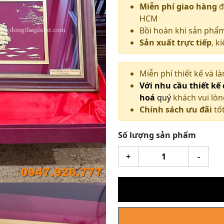
Miễn phí giao hàng
đ
HCM
Bồi hoàn khi sản phẩ
Sản xuất trực tiếp
, k
Miễn phí thiết kế và l
Với nhu cầu thiết kế
hoá
quý
khách vui lòn
Chính sách ưu đãi
tốt
Số lượng sản phẩm
Tranh
+
-
Thuận
Buồm
Xuôi
Gió
Dát