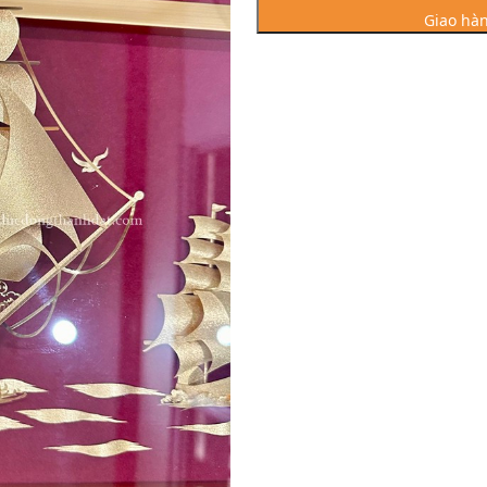
Vàng
Giao hàn
24K
KT:
107x47
số
lượng