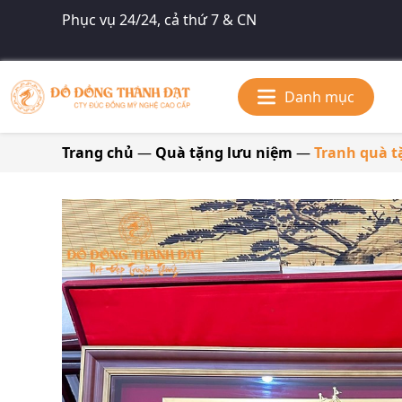
Phục vụ 24/24, cả thứ 7 & CN
Danh mục
Trang chủ
—
Quà tặng lưu niệm
—
Tranh quà t