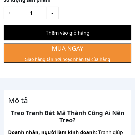
Số lượng sản phẩm
Tranh
+
-
Bát
Mã
Thành
Thêm vào giỏ hàng
Công
Mạ
MUA NGAY
Vàng
Giao hàng tận nơi hoặc nhận tại cửa hàng
24k
Kt:27x34cm
số
lượng
Mô tả
Treo Tranh Bát Mã Thành Công Ai Nên
Treo?
Doanh nhân, người làm kinh doanh
: Tranh giúp