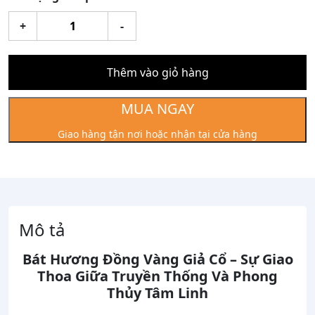
Bát
+
-
Hương
Đồng
Vàng
Thêm vào giỏ hàng
Giả
Cổ
MUA NGAY
số
Giao hàng tận nơi hoặc nhận tại cửa hàng
lượng
Mô tả
Bát Hương Đồng Vàng Giả Cổ – Sự Giao
Thoa Giữa Truyền Thống Và Phong
Thủy Tâm Linh