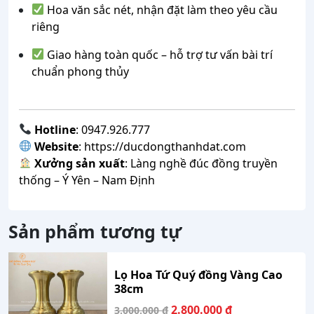
Hoa văn sắc nét, nhận đặt làm theo yêu cầu
riêng
Giao hàng toàn quốc – hỗ trợ tư vấn bài trí
chuẩn phong thủy
Hotline
: 0947.926.777
Website
:
https://ducdongthanhdat.com
Xưởng sản xuất
: Làng nghề đúc đồng truyền
thống – Ý Yên – Nam Định
Sản phẩm tương tự
Lọ Hoa Tứ Quý đồng Vàng Cao
38cm
Giá
Giá
2.800.000
₫
3.000.000
₫