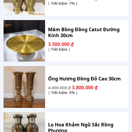
gốc
hiện
| Tiết kiệm
-7%
|
là:
tại
3.000.000 ₫.
là:
2.800.000 ₫.
Mâm Bồng Đồng Catut Đường
Kính 30cm
3.500.000
₫
| Tiết kiệm |
Ống Hương Đồng Đỏ Cao 30cm
Giá
Giá
3.800.000
₫
4.000.000
₫
gốc
hiện
| Tiết kiệm
-5%
|
là:
tại
4.000.000 ₫.
là:
3.800.000 ₫.
Lọ Hoa Khảm Ngũ Sắc Rồng
Phượng