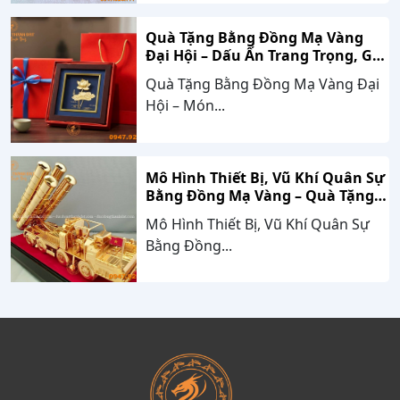
Quà Tặng Bằng Đồng Mạ Vàng
Đại Hội – Dấu Ấn Trang Trọng, Giá
Trị Bền Vững Theo Thời Gian
Quà Tặng Bằng Đồng Mạ Vàng Đại
Hội – Món...
Mô Hình Thiết Bị, Vũ Khí Quân Sự
Bằng Đồng Mạ Vàng – Quà Tặng
Cao Cấp Mang Dấu Ấn Sức Mạnh
Mô Hình Thiết Bị, Vũ Khí Quân Sự
Và Niềm Tự Hào Dân Tộc
Bằng Đồng...