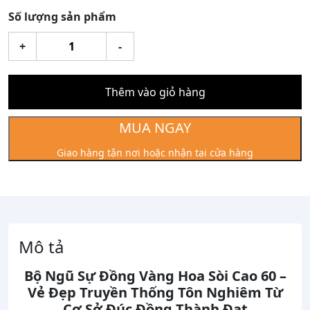
Số lượng sản phẩm
Bộ
+
-
Ngũ
Sự
Đồng
Thêm vào giỏ hàng
Vàng
Mộc
MUA NGAY
Hoa
Giao hàng tận nơi hoặc nhận tại cửa hàng
Sòi
Cao
60
số
lượng
Mô tả
Bộ Ngũ Sự Đồng Vàng Hoa Sòi Cao 60 –
Vẻ Đẹp Truyền Thống Tôn Nghiêm Từ
Cơ Sở Đúc Đồng Thành Đạt