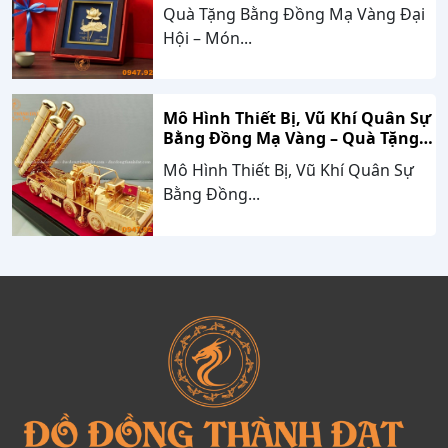
Trị Bền Vững Theo Thời Gian
Quà Tặng Bằng Đồng Mạ Vàng Đại
Hội – Món...
Mô Hình Thiết Bị, Vũ Khí Quân Sự
Bằng Đồng Mạ Vàng – Quà Tặng
Cao Cấp Mang Dấu Ấn Sức Mạnh
Mô Hình Thiết Bị, Vũ Khí Quân Sự
Và Niềm Tự Hào Dân Tộc
Bằng Đồng...