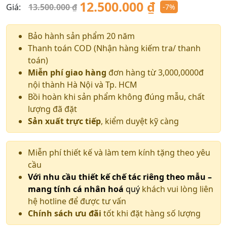
12.500.000
₫
Giá:
13.500.000
₫
-7%
Giá
Giá
gốc
hiện
Bảo hành sản phẩm 20 năm
Thanh toán COD (Nhận hàng kiếm tra/ thanh
là:
tại
toán)
13.500.000 ₫.
là:
Miễn phí giao hàng
đơn hàng từ 3,000,0000đ
nội thành Hà Nội và Tp. HCM
12.500.000 ₫.
Bồi hoàn khi sản phẩm không đúng mẫu, chất
lượng đã đặt
Sản xuất trực tiếp
, kiểm duyệt kỹ càng
Miễn phí thiết kế và làm tem kính tặng theo yêu
cầu
Với nhu cầu thiết kế chế tác riêng theo mẫu –
mang tính cá nhân hoá
quý
khách vui lòng liên
hệ hotline để được tư vấn
Chính sách ưu đãi
tốt khi đặt hàng số lượng