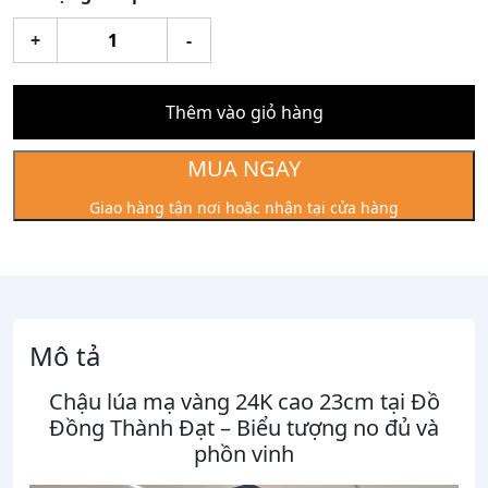
Chậu
+
-
Lúa
Mạ
Vàng
Thêm vào giỏ hàng
24K
Cao
MUA NGAY
23cm
Giao hàng tận nơi hoặc nhận tại cửa hàng
số
lượng
Mô tả
Chậu lúa mạ vàng 24K cao 23cm tại Đồ
Đồng Thành Đạt – Biểu tượng no đủ và
phồn vinh