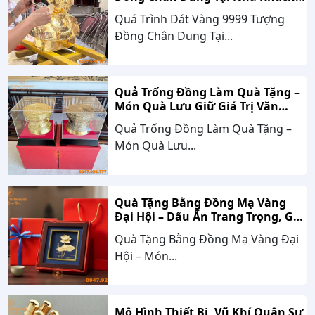
Hàng Nghệ An
Quá Trình Dát Vàng 9999 Tượng
Đồng Chân Dung Tại...
Quả Trống Đồng Làm Quà Tặng –
Món Quà Lưu Giữ Giá Trị Văn
Hóa, Gắn Kết Thành Công
Quả Trống Đồng Làm Quà Tặng –
Món Quà Lưu...
Quà Tặng Bằng Đồng Mạ Vàng
Đại Hội – Dấu Ấn Trang Trọng, Giá
Trị Bền Vững Theo Thời Gian
Quà Tặng Bằng Đồng Mạ Vàng Đại
Hội – Món...
Mô Hình Thiết Bị, Vũ Khí Quân Sự