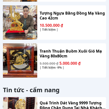
Tượng Ngựa Bằng Đồng Mạ Vàng
Cao 42cm
10.500.000
₫
| Tiết kiệm |
Tranh Thuận Buồm Xuôi Gió Mạ
Vàng 80x80cm
Giá
Giá
5.000.000
₫
5.500.000
₫
gốc
hiện
| Tiết kiệm
-9%
|
là:
tại
5.500.000 ₫.
là:
5.000.000 ₫.
Tin tức - cẩm nang
Quá Trình Dát Vàng 9999 Tượng
Đồng Chân Dung Tại Nhà Khách