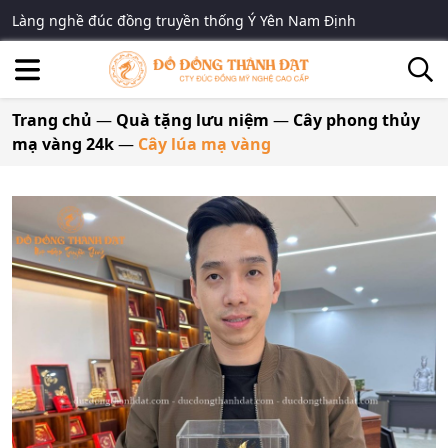
Làng nghề đúc đồng truyền thống Ý Yên Nam Định
Trang chủ
—
Quà tặng lưu niệm
—
Cây phong thủy
mạ vàng 24k
—
Cây lúa mạ vàng