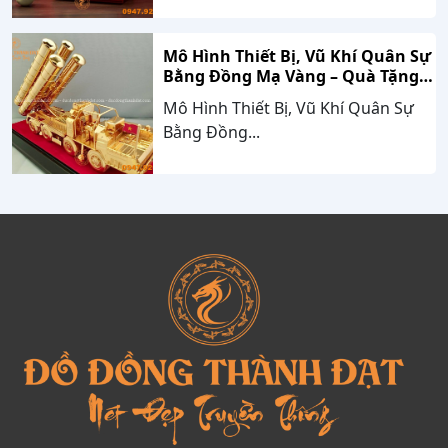
Mô Hình Thiết Bị, Vũ Khí Quân Sự
Bằng Đồng Mạ Vàng – Quà Tặng
Cao Cấp Mang Dấu Ấn Sức Mạnh
Mô Hình Thiết Bị, Vũ Khí Quân Sự
Và Niềm Tự Hào Dân Tộc
Bằng Đồng...