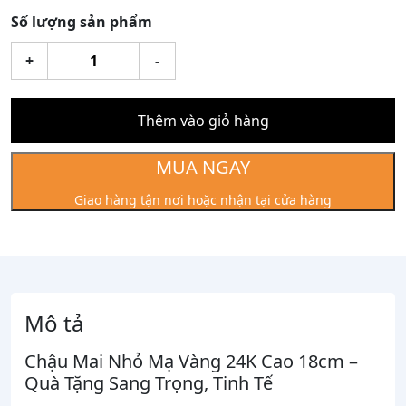
Số lượng sản phẩm
Chậu
+
-
Mai
Nhỏ
Mạ
Thêm vào giỏ hàng
Vàng
24K
MUA NGAY
Cao
Giao hàng tận nơi hoặc nhận tại cửa hàng
18cm
số
lượng
Mô tả
Chậu Mai Nhỏ Mạ Vàng 24K Cao 18cm –
Quà Tặng Sang Trọng, Tinh Tế