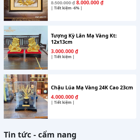
Giá
Giá
8.000.000
₫
8.500.000
₫
gốc
hiện
| Tiết kiệm
-6%
|
là:
tại
8.500.000 ₫.
là:
8.000.000 ₫.
Tượng Kỳ Lân Mạ Vàng Kt:
12x13cm
3.000.000
₫
| Tiết kiệm |
Chậu Lúa Mạ Vàng 24K Cao 23cm
4.000.000
₫
| Tiết kiệm |
Tin tức - cẩm nang