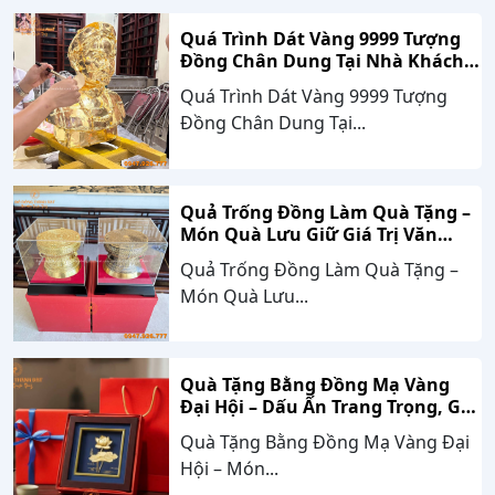
Quá Trình Dát Vàng 9999 Tượng
Đồng Chân Dung Tại Nhà Khách
Hàng Nghệ An
Quá Trình Dát Vàng 9999 Tượng
Đồng Chân Dung Tại...
Quả Trống Đồng Làm Quà Tặng –
Món Quà Lưu Giữ Giá Trị Văn
Hóa, Gắn Kết Thành Công
Quả Trống Đồng Làm Quà Tặng –
Món Quà Lưu...
Quà Tặng Bằng Đồng Mạ Vàng
Đại Hội – Dấu Ấn Trang Trọng, Giá
Trị Bền Vững Theo Thời Gian
Quà Tặng Bằng Đồng Mạ Vàng Đại
Hội – Món...