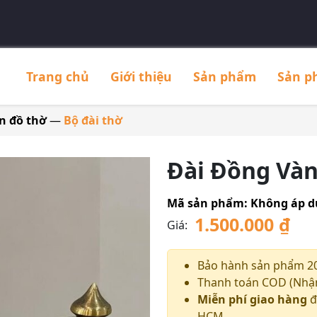
Trang chủ
Giới thiệu
Sản phẩm
Sản p
n đồ thờ
—
Bộ đài thờ
Đài Đồng Vàn
Mã sản phẩm:
Không áp 
1.500.000
₫
Giá:
Bảo hành sản phẩm 2
Thanh toán COD (Nhận
Miễn phí giao hàng
đ
HCM