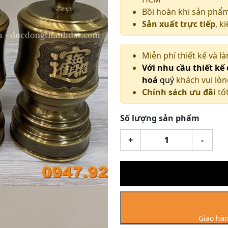
Bồi hoàn khi sản phẩ
Sản xuất trực tiếp
, k
Miễn phí thiết kế và l
Với nhu cầu thiết kế
hoá
quý
khách vui lòn
Chính sách ưu đãi
tốt
Số lượng sản phẩm
Đài
+
-
Đồng
Vàng
Giả
Cổ
số
lượng
Giao hàn