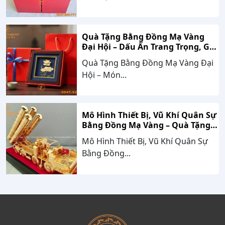
Quà Tặng Bằng Đồng Mạ Vàng
Đại Hội – Dấu Ấn Trang Trọng, Giá
Trị Bền Vững Theo Thời Gian
Quà Tặng Bằng Đồng Mạ Vàng Đại
Hội – Món...
Mô Hình Thiết Bị, Vũ Khí Quân Sự
Bằng Đồng Mạ Vàng – Quà Tặng
Cao Cấp Mang Dấu Ấn Sức Mạnh
Mô Hình Thiết Bị, Vũ Khí Quân Sự
Và Niềm Tự Hào Dân Tộc
Bằng Đồng...