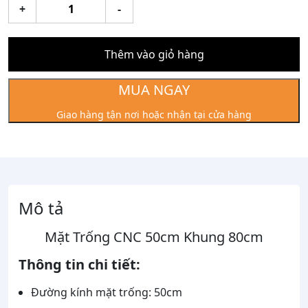
Mặt
+
-
Trống
CNC
50cm
Thêm vào giỏ hàng
Khung
80cm
MUA NGAY
số
Giao hàng tận nơi hoặc nhận tại cửa hàng
lượng
Mô tả
Mặt Trống CNC 50cm Khung 80cm
Thông tin chi tiết:
Đường kính mặt trống: 50cm