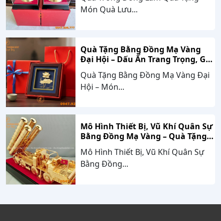
Món Quà Lưu...
Quà Tặng Bằng Đồng Mạ Vàng
Đại Hội – Dấu Ấn Trang Trọng, Giá
Trị Bền Vững Theo Thời Gian
Quà Tặng Bằng Đồng Mạ Vàng Đại
Hội – Món...
Mô Hình Thiết Bị, Vũ Khí Quân Sự
Bằng Đồng Mạ Vàng – Quà Tặng
Cao Cấp Mang Dấu Ấn Sức Mạnh
Mô Hình Thiết Bị, Vũ Khí Quân Sự
Và Niềm Tự Hào Dân Tộc
Bằng Đồng...