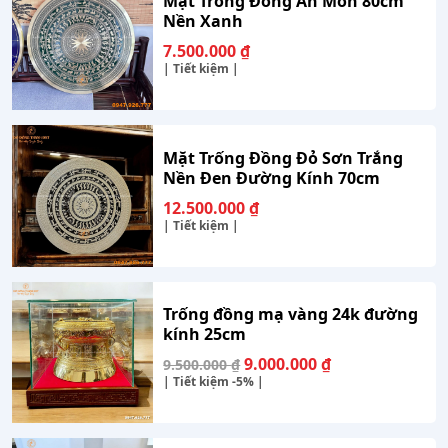
Mặt Trống Đồng Ăn Mòn 80cm
Nền Xanh
7.500.000
₫
| Tiết kiệm |
Mặt Trống Đồng Đỏ Sơn Trắng
Nền Đen Đường Kính 70cm
12.500.000
₫
| Tiết kiệm |
Trống đồng mạ vàng 24k đường
kính 25cm
Giá
Giá
9.000.000
₫
9.500.000
₫
gốc
hiện
| Tiết kiệm
-5%
|
là:
tại
9.500.000 ₫.
là:
9.000.000 ₫.