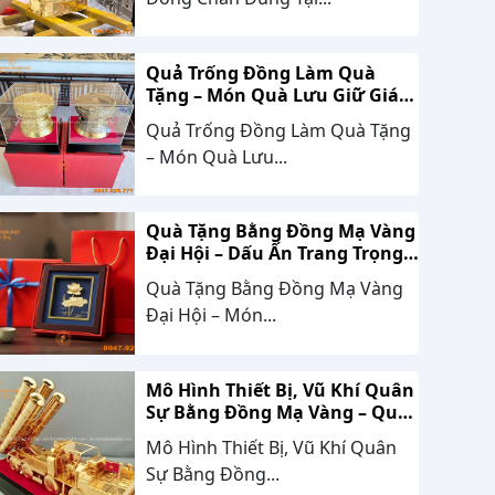
Quả Trống Đồng Làm Quà
Tặng – Món Quà Lưu Giữ Giá
Trị Văn Hóa, Gắn Kết Thành
Quả Trống Đồng Làm Quà Tặng
Công
– Món Quà Lưu...
Quà Tặng Bằng Đồng Mạ Vàng
Đại Hội – Dấu Ấn Trang Trọng,
Giá Trị Bền Vững Theo Thời
Quà Tặng Bằng Đồng Mạ Vàng
Gian
Đại Hội – Món...
Mô Hình Thiết Bị, Vũ Khí Quân
Sự Bằng Đồng Mạ Vàng – Quà
Tặng Cao Cấp Mang Dấu Ấn
Mô Hình Thiết Bị, Vũ Khí Quân
Sức Mạnh Và Niềm Tự Hào
Sự Bằng Đồng...
Dân Tộc