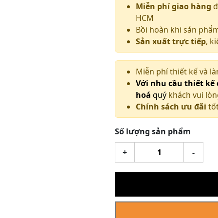
Miễn phí giao hàng
đ
HCM
Bồi hoàn khi sản phẩ
Sản xuất trực tiếp
, k
Miễn phí thiết kế và l
Với nhu cầu thiết kế
hoá
quý
khách vui lòn
Chính sách ưu đãi
tốt
Số lượng sản phẩm
Mặt
+
-
trống
đồng
đỏ
80
vân