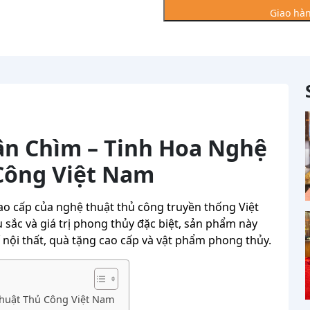
chìm
Giao hàn
khung
gỗ
gụ
108
số
lượng
ân Chìm – Tinh Hoa Nghệ
Công Việt Nam
o cấp của nghệ thuật thủ công truyền thống Việt
 sắc và giá trị phong thủy đặc biệt, sản phẩm này
nội thất, quà tặng cao cấp và vật phẩm phong thủy.
huật Thủ Công Việt Nam