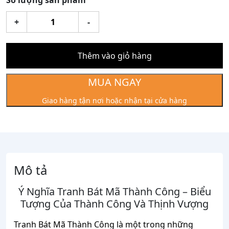
Số lượng sản phẩm
Tranh
+
-
Bát
Mã
Thành
Thêm vào giỏ hàng
Công
Mạ
MUA NGAY
Vàng
Giao hàng tận nơi hoặc nhận tại cửa hàng
24k
Kt:1m7x90cm
số
lượng
Mô tả
Ý Nghĩa Tranh Bát Mã Thành Công – Biểu
Tượng Của Thành Công Và Thịnh Vượng
Tranh Bát Mã Thành Công là một trong những