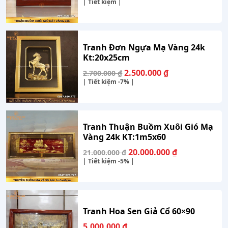
| Tiết kiệm |
Tranh Đơn Ngựa Mạ Vàng 24k
Kt:20x25cm
Giá
Giá
2.500.000
₫
2.700.000
₫
gốc
hiện
| Tiết kiệm
-7%
|
là:
tại
2.700.000 ₫.
là:
2.500.000 ₫.
Tranh Thuận Buồm Xuôi Gió Mạ
Vàng 24k KT:1m5x60
Giá
Giá
20.000.000
₫
21.000.000
₫
gốc
hiện
| Tiết kiệm
-5%
|
là:
tại
21.000.000 ₫.
là:
20.000.000 ₫
Tranh Hoa Sen Giả Cổ 60×90
5.000.000
₫