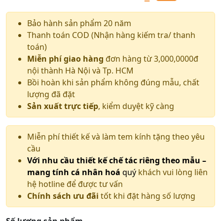
Giá
Giá
gốc
hiện
Bảo hành sản phẩm 20 năm
Thanh toán COD (Nhận hàng kiếm tra/ thanh
là:
tại
toán)
28.000.000 ₫.
là:
Miễn phí giao hàng
đơn hàng từ 3,000,0000đ
nội thành Hà Nội và Tp. HCM
25.000.000 ₫.
Bồi hoàn khi sản phẩm không đúng mẫu, chất
lượng đã đặt
Sản xuất trực tiếp
, kiểm duyệt kỹ càng
Miễn phí thiết kế và làm tem kính tặng theo yêu
cầu
Với nhu cầu thiết kế chế tác riêng theo mẫu –
mang tính cá nhân hoá
quý
khách vui lòng liên
hệ hotline để được tư vấn
Chính sách ưu đãi
tốt khi đặt hàng số lượng