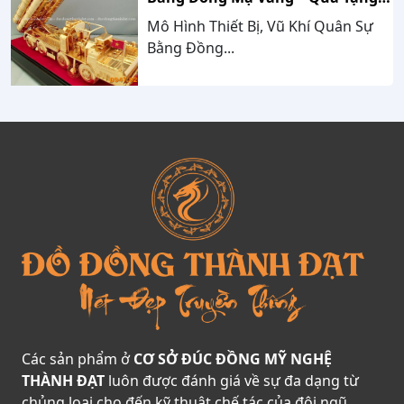
Cao Cấp Mang Dấu Ấn Sức Mạnh
Mô Hình Thiết Bị, Vũ Khí Quân Sự
Và Niềm Tự Hào Dân Tộc
Bằng Đồng...
Các sản phẩm ở
CƠ SỞ ĐÚC ĐỒNG MỸ NGHỆ
THÀNH ĐẠT
luôn được đánh giá về sự đa dạng từ
chủng loại cho đến kỹ thuật chế tác của đội ngũ