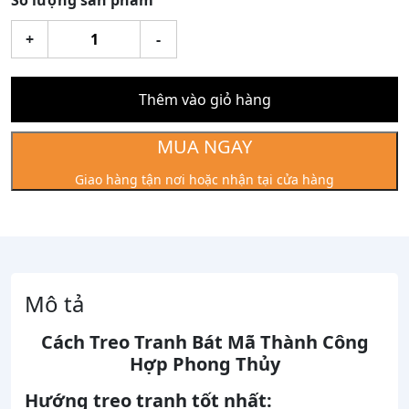
Số lượng sản phẩm
Tranh
+
-
Bát
Mã
Thành
Thêm vào giỏ hàng
Công
Mạ
MUA NGAY
Vàng
Giao hàng tận nơi hoặc nhận tại cửa hàng
24k
Kt:34x27cm
số
lượng
Mô tả
Cách Treo Tranh Bát Mã Thành Công
Hợp Phong Thủy
Hướng treo tranh tốt nhất: