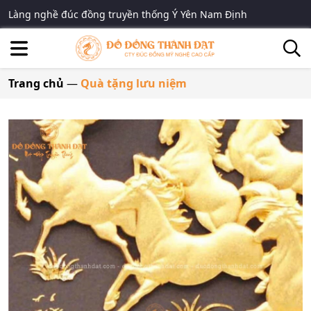
Làng nghề đúc đồng truyền thống Ý Yên Nam Định
Trang chủ
—
Quà tặng lưu niệm