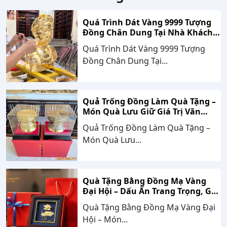
Quá Trình Dát Vàng 9999 Tượng
Đồng Chân Dung Tại Nhà Khách
Hàng Nghệ An
Quá Trình Dát Vàng 9999 Tượng
Đồng Chân Dung Tại...
Quả Trống Đồng Làm Quà Tặng –
Món Quà Lưu Giữ Giá Trị Văn
Hóa, Gắn Kết Thành Công
Quả Trống Đồng Làm Quà Tặng –
Món Quà Lưu...
Quà Tặng Bằng Đồng Mạ Vàng
Đại Hội – Dấu Ấn Trang Trọng, Giá
Trị Bền Vững Theo Thời Gian
Quà Tặng Bằng Đồng Mạ Vàng Đại
Hội – Món...