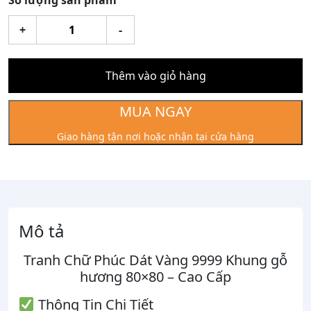
Số lượng sản phẩm
Tranh
+
-
Chữ
Phúc
Dát
Thêm vào giỏ hàng
Vàng
9999
MUA NGAY
Khung
Giao hàng tận nơi hoặc nhận tại cửa hàng
gỗ
hương
80x80
số
lượng
Mô tả
Tranh Chữ Phúc Dát Vàng 9999 Khung gỗ
hương 80×80 – Cao Cấp
Thông Tin Chi Tiết