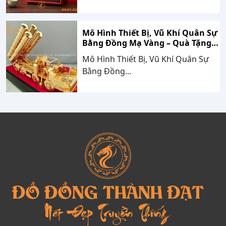
Mô Hình Thiết Bị, Vũ Khí Quân Sự
Bằng Đồng Mạ Vàng – Quà Tặng
Cao Cấp Mang Dấu Ấn Sức Mạnh
Mô Hình Thiết Bị, Vũ Khí Quân Sự
Và Niềm Tự Hào Dân Tộc
Bằng Đồng...