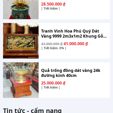
28.500.000
₫
| Tiết kiệm |
Tranh Vinh Hoa Phú Quý Dát
Vàng 9999 2m3x1m2 Khung Gỗ
Gụ
Giá
Giá
41.000.000
₫
43.000.000
₫
gốc
hiện
| Tiết kiệm
-5%
|
là:
tại
43.000.000 ₫.
là:
41.000.000 ₫
Quả trống đồng dát vàng 24k
đường kính 40cm
25.000.000
₫
| Tiết kiệm |
Tin tức - cẩm nang