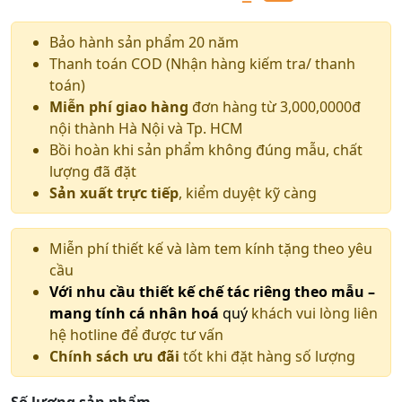
Giá
Giá
gốc
hiện
Bảo hành sản phẩm 20 năm
Thanh toán COD (Nhận hàng kiếm tra/ thanh
là:
tại
toán)
8.500.000 ₫.
là:
Miễn phí giao hàng
đơn hàng từ 3,000,0000đ
nội thành Hà Nội và Tp. HCM
8.200.000 ₫.
Bồi hoàn khi sản phẩm không đúng mẫu, chất
lượng đã đặt
Sản xuất trực tiếp
, kiểm duyệt kỹ càng
Miễn phí thiết kế và làm tem kính tặng theo yêu
cầu
Với nhu cầu thiết kế chế tác riêng theo mẫu –
mang tính cá nhân hoá
quý
khách vui lòng liên
hệ hotline để được tư vấn
Chính sách ưu đãi
tốt khi đặt hàng số lượng