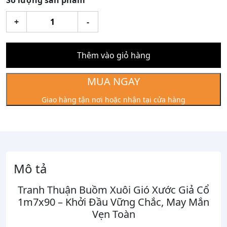
Số lượng sản phẩm
Tranh
+
-
Thuận
Buồm
Xuôi
Thêm vào giỏ hàng
Gió
Xước
MUA NGAY
Giả
Giao hàng tận nơi hoặc nhận tại cửa hàng
Cổ
1m7x90
số
lượng
Mô tả
Tranh Thuận Buồm Xuôi Gió Xước Giả Cổ
1m7x90 – Khởi Đầu Vững Chắc, May Mắn
Vẹn Toàn