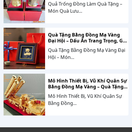
Hóa, Gắn Kết Thành Công
Quả Trống Đồng Làm Quà Tặng –
Món Quà Lưu...
Quà Tặng Bằng Đồng Mạ Vàng
Đại Hội – Dấu Ấn Trang Trọng, Giá
Trị Bền Vững Theo Thời Gian
Quà Tặng Bằng Đồng Mạ Vàng Đại
Hội – Món...
Mô Hình Thiết Bị, Vũ Khí Quân Sự
Bằng Đồng Mạ Vàng – Quà Tặng
Cao Cấp Mang Dấu Ấn Sức Mạnh
Mô Hình Thiết Bị, Vũ Khí Quân Sự
Và Niềm Tự Hào Dân Tộc
Bằng Đồng...