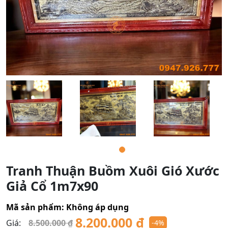
Tranh Thuận Buồm Xuôi Gió Xước
Giả Cổ 1m7x90
Mã sản phẩm:
Không áp dụng
8.200.000
₫
Giá:
8.500.000
₫
-4%