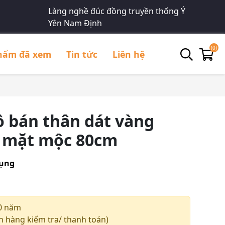
Làng nghề đúc đồng truyền thống Ý
Yên Nam Định
(0)
hẩm đã xem
Tin tức
Liên hệ
 bán thân dát vàng
o mặt mộc 80cm
dụng
0 năm
 hàng kiếm tra/ thanh toán)