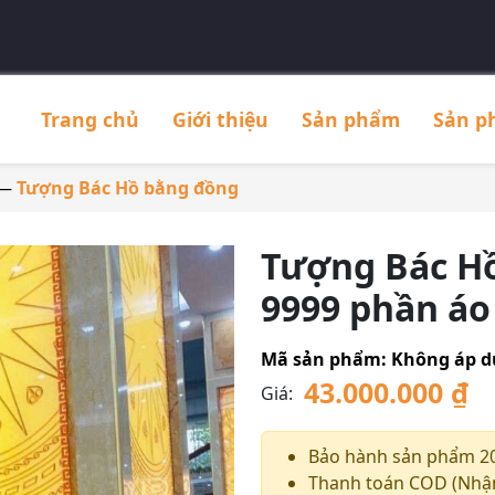
Trang chủ
Giới thiệu
Sản phẩm
Sản p
—
Tượng Bác Hồ bằng đồng
Tượng Bác Hồ
9999 phần á
Mã sản phẩm:
Không áp 
43.000.000
₫
Giá:
Bảo hành sản phẩm 2
Thanh toán COD (Nhận