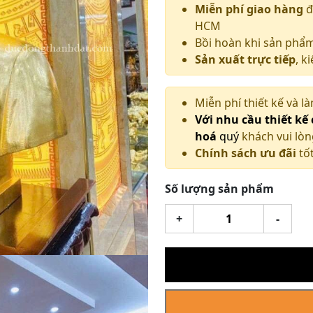
Miễn phí giao hàng
đ
HCM
Bồi hoàn khi sản phẩ
Sản xuất trực tiếp
, k
Miễn phí thiết kế và l
Với nhu cầu thiết kế
hoá
quý
khách vui lòn
Chính sách ưu đãi
tốt
Số lượng sản phẩm
Tượng
+
-
Bác
Hồ
bán
thân
dát