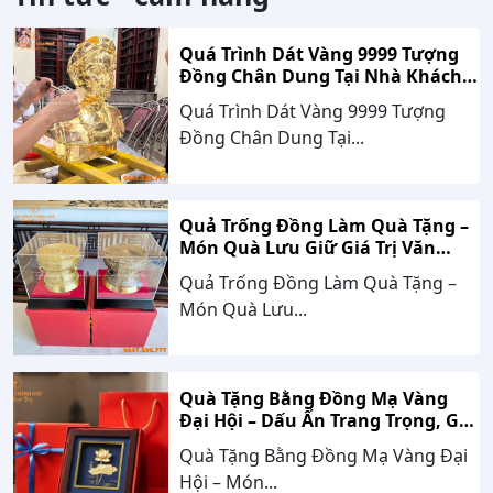
Quá Trình Dát Vàng 9999 Tượng
Đồng Chân Dung Tại Nhà Khách
Hàng Nghệ An
Quá Trình Dát Vàng 9999 Tượng
Đồng Chân Dung Tại...
Quả Trống Đồng Làm Quà Tặng –
Món Quà Lưu Giữ Giá Trị Văn
Hóa, Gắn Kết Thành Công
Quả Trống Đồng Làm Quà Tặng –
Món Quà Lưu...
Quà Tặng Bằng Đồng Mạ Vàng
Đại Hội – Dấu Ấn Trang Trọng, Giá
Trị Bền Vững Theo Thời Gian
Quà Tặng Bằng Đồng Mạ Vàng Đại
Hội – Món...