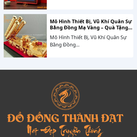
Mô Hình Thiết Bị, Vũ Khí Quân Sự
Bằng Đồng Mạ Vàng – Quà Tặng
Cao Cấp Mang Dấu Ấn Sức Mạnh
Mô Hình Thiết Bị, Vũ Khí Quân Sự
Và Niềm Tự Hào Dân Tộc
Bằng Đồng...