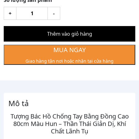
Số lượng sản phẩm
Tượng
+
-
Bác
Hồ
Chống
Thêm vào giỏ hàng
Tay
Bằng
MUA NGAY
Đồng
Giao hàng tận nơi hoặc nhận tại cửa hàng
Cao
80cm
Màu
Hun
số
lượng
Mô tả
Tượng Bác Hồ Chống Tay Bằng Đồng Cao
80cm Màu Hun – Thần Thái Giản Dị, Khí
Chất Lãnh Tụ