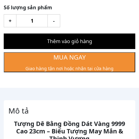
Số lượng sản phẩm
Tượng
+
-
dê
bằng
đồng
Thêm vào giỏ hàng
dát
vàng
MUA NGAY
9999
Giao hàng tận nơi hoặc nhận tại cửa hàng
cao
23cm
số
lượng
Mô tả
Tượng Dê Bằng Đồng Dát Vàng 9999
Cao 23cm – Biểu Tượng May Mắn &
Thịnh Vượng