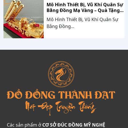
Mô Hình Thiết Bị, Vũ Khí Quân Sự
Bằng Đồng Mạ Vàng – Quà Tặng
Cao Cấp Mang Dấu Ấn Sức Mạnh
Mô Hình Thiết Bị, Vũ Khí Quân Sự
Và Niềm Tự Hào Dân Tộc
Bằng Đồng...
Các sản phẩm ở
CƠ SỞ ĐÚC ĐỒNG MỸ NGHỆ