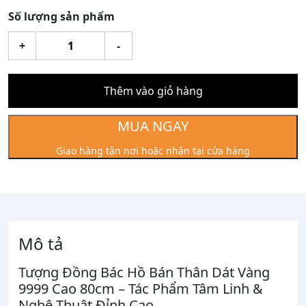
Số lượng sản phẩm
Tượng
+
-
đồng
Bác
Hồ
Thêm vào giỏ hàng
bán
thân
MUA NGAY
dát
Giao hàng tận nơi hoặc nhận tại cửa hàng
vàng
9999
cao
80cm
số
lượng
Mô tả
Tượng Đồng Bác Hồ Bán Thân Dát Vàng
9999 Cao 80cm – Tác Phẩm Tâm Linh &
Nghệ Thuật Đỉnh Cao