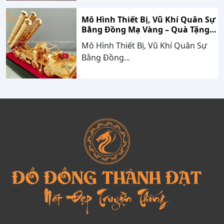
Mô Hình Thiết Bị, Vũ Khí Quân Sự
Bằng Đồng Mạ Vàng – Quà Tặng
Cao Cấp Mang Dấu Ấn Sức Mạnh
Mô Hình Thiết Bị, Vũ Khí Quân Sự
Và Niềm Tự Hào Dân Tộc
Bằng Đồng...