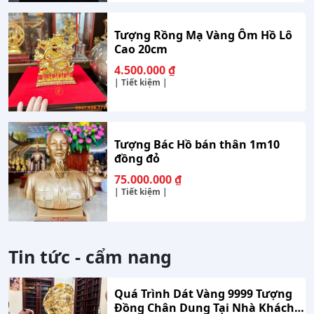
4.500.000 ₫.
là:
3.800.000 ₫.
Tượng Rồng Mạ Vàng Ôm Hồ Lô
Cao 20cm
4.500.000
₫
| Tiết kiệm |
Tượng Bác Hồ bán thân 1m10
đồng đỏ
75.000.000
₫
| Tiết kiệm |
Tin tức - cẩm nang
Quá Trình Dát Vàng 9999 Tượng
Đồng Chân Dung Tại Nhà Khách