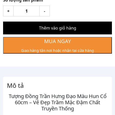
Số lượng sản phẩm
Tượng
+
-
Đồng
Trần
Hưng
Thêm vào giỏ hàng
Đạo
Màu
MUA NGAY
Hun
Giao hàng tận nơi hoặc nhận tại cửa hàng
Cổ
60cm
số
lượng
Mô tả
Tượng Đồng
Trần Hưng Đạo
Màu Hun Cổ
60cm – Vẻ Đẹp Trầm Mặc Đậm Chất
Truyền Thống