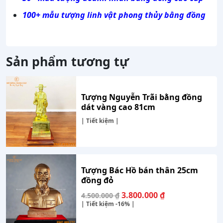
100+ mẫu tượng linh vật phong thủy bằng đồng
Sản phẩm tương tự
Tượng Nguyễn Trãi bằng đồng
dát vàng cao 81cm
| Tiết kiệm |
Tượng Bác Hồ bán thân 25cm
đồng đỏ
Giá
Giá
3.800.000
₫
4.500.000
₫
gốc
hiện
| Tiết kiệm
-16%
|
là:
tại