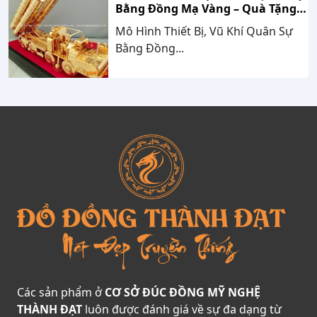
Bằng Đồng Mạ Vàng – Quà Tặng
Cao Cấp Mang Dấu Ấn Sức Mạnh
Mô Hình Thiết Bị, Vũ Khí Quân Sự
Và Niềm Tự Hào Dân Tộc
Bằng Đồng...
Các sản phẩm ở
CƠ SỞ ĐÚC ĐỒNG MỸ NGHỆ
THÀNH ĐẠT
luôn được đánh giá về sự đa dạng từ