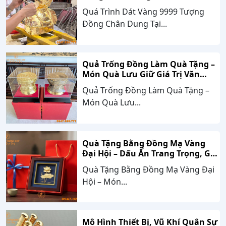
Hàng Nghệ An
Quá Trình Dát Vàng 9999 Tượng
Đồng Chân Dung Tại...
Quả Trống Đồng Làm Quà Tặng –
Món Quà Lưu Giữ Giá Trị Văn
Hóa, Gắn Kết Thành Công
Quả Trống Đồng Làm Quà Tặng –
Món Quà Lưu...
Quà Tặng Bằng Đồng Mạ Vàng
Đại Hội – Dấu Ấn Trang Trọng, Giá
Trị Bền Vững Theo Thời Gian
Quà Tặng Bằng Đồng Mạ Vàng Đại
Hội – Món...
Mô Hình Thiết Bị, Vũ Khí Quân Sự