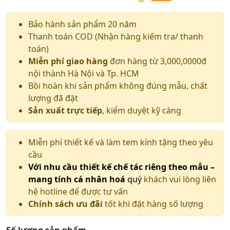
Giá
Giá
gốc
hiện
Bảo hành sản phẩm 20 năm
Thanh toán COD (Nhận hàng kiếm tra/ thanh
là:
tại
toán)
6.500.000 ₫.
là:
Miễn phí giao hàng
đơn hàng từ 3,000,0000đ
nội thành Hà Nội và Tp. HCM
5.500.000 ₫.
Bồi hoàn khi sản phẩm không đúng mẫu, chất
lượng đã đặt
Sản xuất trực tiếp
, kiểm duyệt kỹ càng
Miễn phí thiết kế và làm tem kính tặng theo yêu
cầu
Với nhu cầu thiết kế chế tác riêng theo mẫu –
mang tính cá nhân hoá
quý
khách vui lòng liên
hệ hotline để được tư vấn
Chính sách ưu đãi
tốt khi đặt hàng số lượng