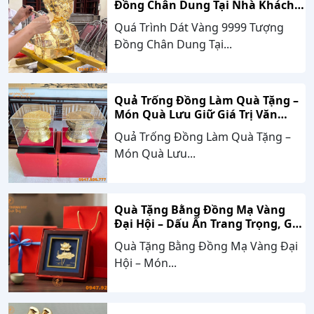
Đồng Chân Dung Tại Nhà Khách
Hàng Nghệ An
Quá Trình Dát Vàng 9999 Tượng
Đồng Chân Dung Tại...
Quả Trống Đồng Làm Quà Tặng –
Món Quà Lưu Giữ Giá Trị Văn
Hóa, Gắn Kết Thành Công
Quả Trống Đồng Làm Quà Tặng –
Món Quà Lưu...
Quà Tặng Bằng Đồng Mạ Vàng
Đại Hội – Dấu Ấn Trang Trọng, Giá
Trị Bền Vững Theo Thời Gian
Quà Tặng Bằng Đồng Mạ Vàng Đại
Hội – Món...