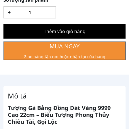
Số lượng sản phẩm
Tượng
+
-
gà
bằng
đồng
Thêm vào giỏ hàng
dát
vàng
MUA NGAY
9999
Giao hàng tận nơi hoặc nhận tại cửa hàng
cao
22cm
số
lượng
Mô tả
Tượng Gà Bằng Đồng Dát Vàng 9999
Cao 22cm – Biểu Tượng Phong Thủy
Chiêu Tài, Gọi Lộc