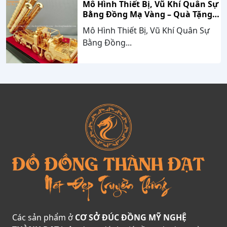
Mô Hình Thiết Bị, Vũ Khí Quân Sự
Bằng Đồng Mạ Vàng – Quà Tặng
Cao Cấp Mang Dấu Ấn Sức Mạnh
Mô Hình Thiết Bị, Vũ Khí Quân Sự
Và Niềm Tự Hào Dân Tộc
Bằng Đồng...
Các sản phẩm ở
CƠ SỞ ĐÚC ĐỒNG MỸ NGHỆ