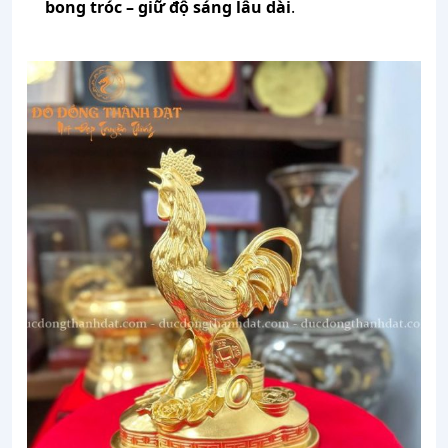
bong tróc – giữ độ sáng lâu dài
.