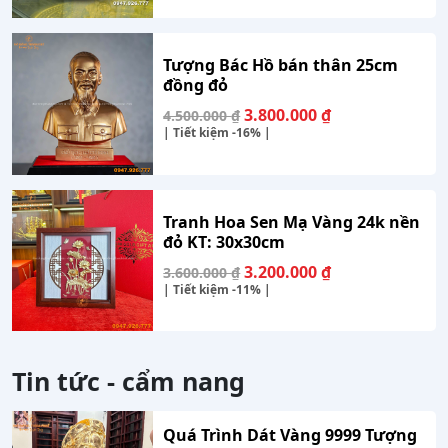
Tượng Bác Hồ bán thân 25cm
đồng đỏ
Giá
Giá
3.800.000
₫
4.500.000
₫
gốc
hiện
| Tiết kiệm
-16%
|
là:
tại
4.500.000 ₫.
là:
3.800.000 ₫.
Tranh Hoa Sen Mạ Vàng 24k nền
đỏ KT: 30x30cm
Giá
Giá
3.200.000
₫
3.600.000
₫
gốc
hiện
| Tiết kiệm
-11%
|
là:
tại
3.600.000 ₫.
là:
3.200.000 ₫.
Tin tức - cẩm nang
Quá Trình Dát Vàng 9999 Tượng