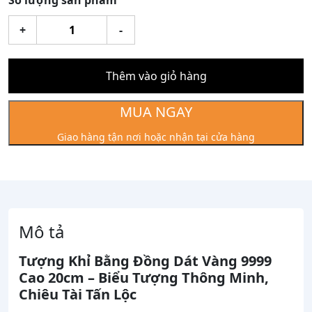
Số lượng sản phẩm
Tượng
+
-
Khỉ
Bằng
Đồng
Thêm vào giỏ hàng
Dát
Vàng
MUA NGAY
9999
Giao hàng tận nơi hoặc nhận tại cửa hàng
Cao
20cm
số
lượng
Mô tả
Tượng Khỉ Bằng Đồng Dát Vàng 9999
Cao 20cm – Biểu Tượng Thông Minh,
Chiêu Tài Tấn Lộc