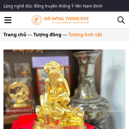
Làng nghề đúc đồng truyền thống Ý Yên Nam Định
Trang chủ
—
Tượng đồng
—
Tượng linh vật