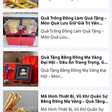
Quả Trống Đồng Làm Quà Tặng –
Món Quà Lưu Giữ Giá Trị Văn
Hóa, Gắn Kết Thành Công
Quả Trống Đồng Làm Quà Tặng –
Món Quà Lưu...
Quà Tặng Bằng Đồng Mạ Vàng
Đại Hội – Dấu Ấn Trang Trọng, Giá
Trị Bền Vững Theo Thời Gian
Quà Tặng Bằng Đồng Mạ Vàng Đại
Hội – Món...
Mô Hình Thiết Bị, Vũ Khí Quân Sự
Bằng Đồng Mạ Vàng – Quà Tặng
Cao Cấp Mang Dấu Ấn Sức Mạnh
Mô Hình Thiết Bị, Vũ Khí Quân Sự
Và Niềm Tự Hào Dân Tộc