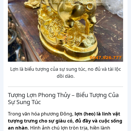
Lợn là biểu tượng của sự sung túc, no đủ và tài lộc
dồi dào.
Tượng
Lợn
Phong
Thủy –
Biểu
Tượng
Của
Sự
Sung
Túc
Trong
văn
hóa
phương
Đông,
lợn (
heo)
là
linh
vật
tượng
trưng
cho
sự
giàu
có,
đủ
đầy
và
cuộc
sống
an
nhàn
.
Hình
ảnh
chú
lợn
tròn
trịa,
hiền
lành