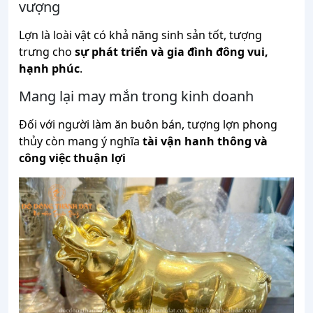
vượng
Lợn
là
loài
vật
có
khả
năng
sinh
sản
tốt,
tượng
trưng
cho
sự
phát
triển
và
gia
đình
đông
vui,
hạnh
phúc
.
Mang
lại
may
mắn
trong
kinh
doanh
Đối
với
người
làm
ăn
buôn
bán,
tượng
lợn
phong
thủy
còn
mang
ý
nghĩa
tài
vận
hanh
thông
và
công
việc
thuận
lợi