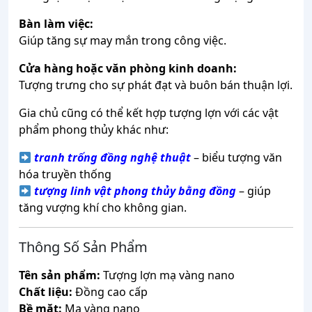
Bàn
làm
việc:
Giúp
tăng
sự
may
mắn
trong
công
việc.
Cửa
hàng
hoặc
văn
phòng
kinh
doanh:
Tượng
trưng
cho
sự
phát
đạt
và
buôn
bán
thuận
lợi.
Gia
chủ
cũng
có
thể
kết
hợp
tượng
lợn
với
các
vật
phẩm
phong
thủy
khác
như:
tranh
trống
đồng
nghệ
thuật
–
biểu
tượng
văn
hóa
truyền
thống
tượng
linh
vật
phong
thủy
bằng
đồng
–
giúp
tăng
vượng
khí
cho
không
gian.
Thông
Số
Sản
Phẩm
Tên
sản
phẩm:
Tượng
lợn
mạ
vàng
nano
Chất
liệu:
Đồng
cao
cấp
Bề
mặt:
Mạ
vàng
nano