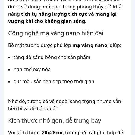
được
sử
dụng
phổ
biến
trong
phong
thủy
bởi
khả
năng
tích
tụ
năng
lượng
tích
cực
và
mang
lại
vượng
khí
cho
không
gian
sống
.
Công
nghệ
mạ
vàng
nano
hiện
đại
Bề
mặt
tượng
được
phủ
lớp
mạ
vàng
nano
,
giúp:
tăng
độ
sáng
bóng
cho
sản
phẩm
hạn
chế
oxy
hóa
giữ
màu
sắc
bền
đẹp
theo
thời
gian
Nhờ
đó,
tượng
có
vẻ
ngoài
sang
trọng
nhưng
vẫn
bền
bỉ
và
dễ
bảo
quản.
Kích
thước
nhỏ
gọn,
dễ
trưng
bày
Với
kích
thước
20x28cm
,
tượng
lợn
rất
phù
hợp
để: