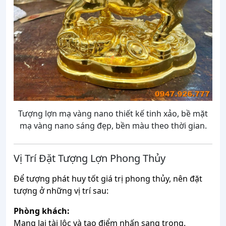
Tượng lợn mạ vàng nano thiết kế tinh xảo, bề mặt
mạ vàng nano sáng đẹp, bền màu theo thời gian.
Vị
Trí
Đặt
Tượng
Lợn
Phong
Thủy
Để
tượng
phát
huy
tốt
giá
trị
phong
thủy,
nên
đặt
tượng
ở
những
vị
trí
sau:
Phòng
khách:
Mang
lại
tài
lộc
và
tạo
điểm
nhấn
sang
trọng.