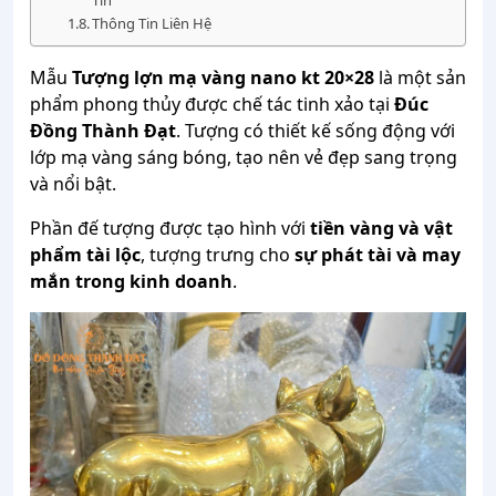
Tín
Thông Tin Liên Hệ
Mẫu
Tượng
lợn
mạ
vàng
nano
kt
20×28
là
một
sản
phẩm
phong
thủy
được
chế
tác
tinh
xảo
tại
Đúc
Đồng
Thành
Đạt
.
Tượng
có
thiết
kế
sống
động
với
lớp
mạ
vàng
sáng
bóng,
tạo
nên
vẻ
đẹp
sang
trọng
và
nổi
bật.
Phần
đế
tượng
được
tạo
hình
với
tiền
vàng
và
vật
phẩm
tài
lộc
,
tượng
trưng
cho
sự
phát
tài
và
may
mắn
trong
kinh
doanh
.