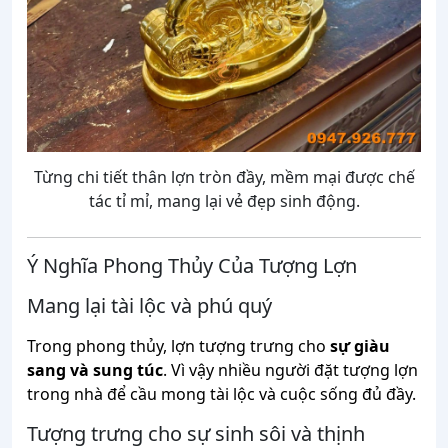
Từng chi tiết thân lợn tròn đầy, mềm mại được chế
tác tỉ mỉ, mang lại vẻ đẹp sinh động.
Ý
Nghĩa
Phong
Thủy
Của
Tượng
Lợn
Mang
lại
tài
lộc
và
phú
quý
Trong
phong
thủy,
lợn
tượng
trưng
cho
sự
giàu
sang
và
sung
túc
.
Vì
vậy
nhiều
người
đặt
tượng
lợn
trong
nhà
để
cầu
mong
tài
lộc
và
cuộc
sống
đủ
đầy.
Tượng
trưng
cho
sự
sinh
sôi
và
thịnh