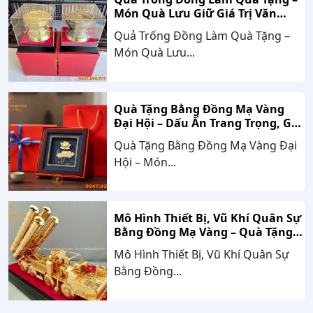
Món Quà Lưu Giữ Giá Trị Văn
Hóa, Gắn Kết Thành Công
Quả Trống Đồng Làm Quà Tặng –
Món Quà Lưu...
Quà Tặng Bằng Đồng Mạ Vàng
Đại Hội – Dấu Ấn Trang Trọng, Giá
Trị Bền Vững Theo Thời Gian
Quà Tặng Bằng Đồng Mạ Vàng Đại
Hội – Món...
Mô Hình Thiết Bị, Vũ Khí Quân Sự
Bằng Đồng Mạ Vàng – Quà Tặng
Cao Cấp Mang Dấu Ấn Sức Mạnh
Mô Hình Thiết Bị, Vũ Khí Quân Sự
Và Niềm Tự Hào Dân Tộc
Bằng Đồng...