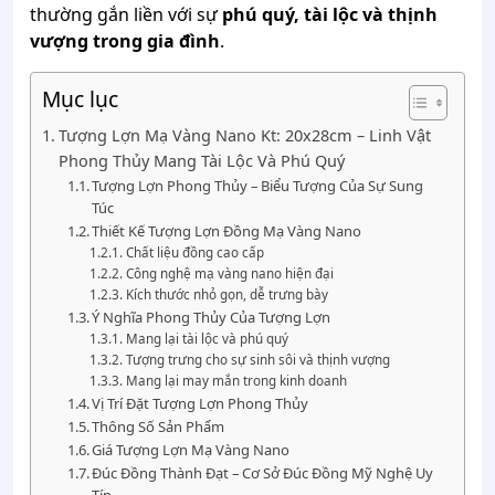
thường
gắn
liền
với
sự
phú
quý,
tài
lộc
và
thịnh
vượng
trong
gia
đình
.
Mục lục
Tượng Lợn Mạ Vàng Nano Kt: 20x28cm – Linh Vật
Phong Thủy Mang Tài Lộc Và Phú Quý
Tượng Lợn Phong Thủy – Biểu Tượng Của Sự Sung
Túc
Thiết Kế Tượng Lợn Đồng Mạ Vàng Nano
Chất liệu đồng cao cấp
Công nghệ mạ vàng nano hiện đại
Kích thước nhỏ gọn, dễ trưng bày
Ý Nghĩa Phong Thủy Của Tượng Lợn
Mang lại tài lộc và phú quý
Tượng trưng cho sự sinh sôi và thịnh vượng
Mang lại may mắn trong kinh doanh
Vị Trí Đặt Tượng Lợn Phong Thủy
Thông Số Sản Phẩm
Giá Tượng Lợn Mạ Vàng Nano
Đúc Đồng Thành Đạt – Cơ Sở Đúc Đồng Mỹ Nghệ Uy