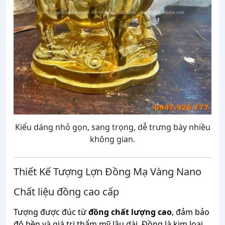
Kiểu dáng nhỏ gọn, sang trọng, dễ trưng bày nhiều
không gian.
Thiết
Kế
Tượng
Lợn
Đồng
Mạ
Vàng
Nano
Chất
liệu
đồng
cao
cấp
Tượng
được
đúc
từ
đồng
chất
lượng
cao
,
đảm
bảo
độ
bền
và
giá
trị
thẩm
mỹ
lâu
dài.
Đồng
là
kim
loại