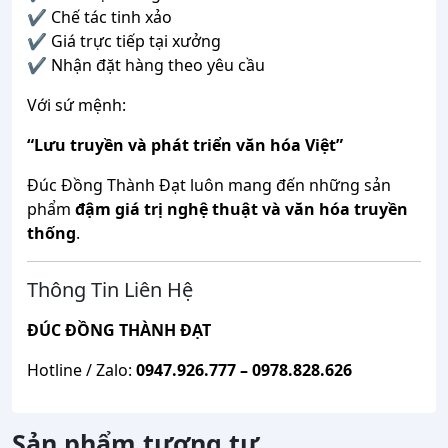
✔
Chế
tác
tinh
xảo
✔
Giá
trực
tiếp
tại
xưởng
✔
Nhận
đặt
hàng
theo
yêu
cầu
Với
sứ
mệnh:
“
Lưu
truyền
và
phát
triển
văn
hóa
Việt”
Đúc
Đồng
Thành
Đạt
luôn
mang
đến
những
sản
phẩm
đậm
giá
trị
nghệ
thuật
và
văn
hóa
truyền
thống
.
Thông
Tin
Liên
Hệ
ĐÚC
ĐỒNG
THÀNH
ĐẠT
Hotline /
Zalo:
0947.926.777 – 0978.828.626
Sản phẩm tương tự