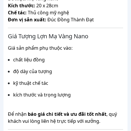
Kích
thước:
20
x
28cm
Chế
tác:
Thủ
công
mỹ
nghệ
Đơn
vị
sản
xuất:
Đúc
Đồng
Thành
Đạt
Giá
Tượng
Lợn
Mạ
Vàng
Nano
Giá
sản
phẩm
phụ
thuộc
vào:
chất
liệu
đồng
độ
dày
của
tượng
kỹ
thuật
chế
tác
kích
thước
và
trọng
lượng
Để
nhận
báo
giá
chi
tiết
và
ưu
đãi
tốt
nhất
,
quý
khách
vui
lòng
liên
hệ
trực
tiếp
với
xưởng.