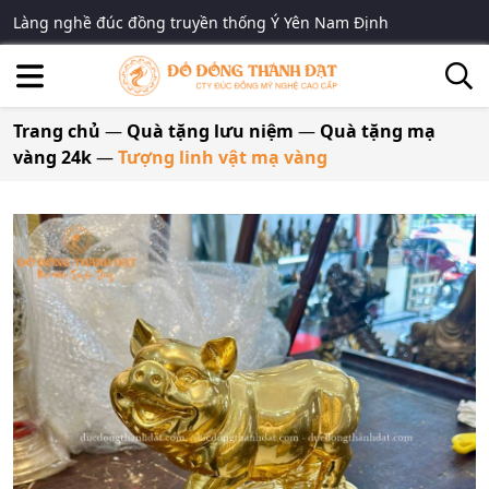
Làng nghề đúc đồng truyền thống Ý Yên Nam Định
Trang chủ
—
Quà tặng lưu niệm
—
Quà tặng mạ
vàng 24k
—
Tượng linh vật mạ vàng