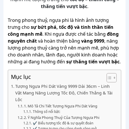
thăng tiến vượt bậc
.
Trong phong thuỷ, ngựa phi là hình ảnh tượng
trưng cho
sự bứt phá, tốc độ và tinh thần tiến
công mạnh mẽ
. Khi ngựa được chế tác bằng
đồng
nguyên chất
và hoàn thiện bằng
vàng 9999
, năng
lượng phong thuỷ càng trở nên mạnh mẽ, phù hợp
cho doanh nhân, lãnh đạo, người kinh doanh hoặc
những ai đang hướng đến
sự thăng tiến vượt bậc
.
Mục lục
Tượng Ngựa Phi Dát Vàng 9999 Dài 36cm – Linh
Vật Mang Năng Lượng Tốc Độ, Chiến Thắng & Tài
Lộc
1. Mô Tả Chi Tiết Tượng Ngựa Phi Dát Vàng
Thông số nổi bật:
2. Ý Nghĩa Phong Thuỷ Của Tượng Ngựa Phi
✔ Biểu tượng tốc độ & sự quyết đoán
✔ Tượng trưng cho công danh rộng mở