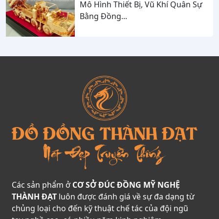
Mô Hình Thiết Bị, Vũ Khí Quân Sự
Và Niềm Tự Hào Dân Tộc
Bằng Đồng...
Các sản phẩm ở
CƠ SỞ ĐÚC ĐỒNG MỸ NGHỆ
THÀNH ĐẠT
luôn được đánh giá về sự đa dạng từ
chủng loại cho đến kỹ thuật chế tác của đội ngũ