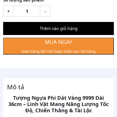
Số lượng sản phẩm
Tượng
+
-
Ngựa
Phi
Dát
Thêm vào giỏ hàng
Vàng
9999
MUA NGAY
Dài
Giao hàng tận nơi hoặc nhận tại cửa hàng
36cm
số
lượng
Mô tả
Tượng Ngựa Phi Dát Vàng 9999 Dài
36cm – Linh Vật Mang Năng Lượng Tốc
Độ, Chiến Thắng & Tài Lộc