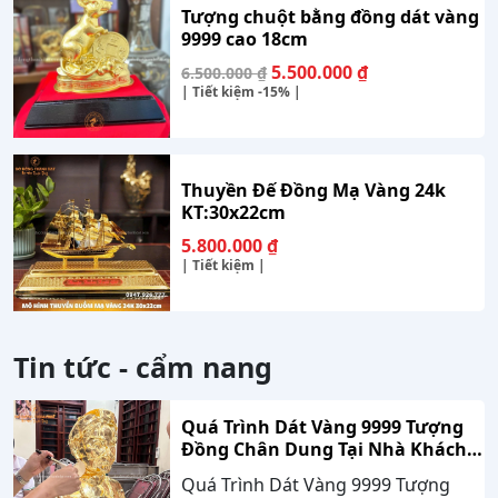
Tượng chuột bằng đồng dát vàng
9999 cao 18cm
Giá
Giá
5.500.000
₫
6.500.000
₫
gốc
hiện
| Tiết kiệm
-15%
|
là:
tại
6.500.000 ₫.
là:
5.500.000 ₫.
Thuyền Đế Đồng Mạ Vàng 24k
KT:30x22cm
5.800.000
₫
| Tiết kiệm |
Tin tức - cẩm nang
Quá Trình Dát Vàng 9999 Tượng
Đồng Chân Dung Tại Nhà Khách
Hàng Nghệ An
Quá Trình Dát Vàng 9999 Tượng