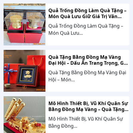
Quả Trống Đồng Làm Quà Tặng –
Món Quà Lưu Giữ Giá Trị Văn
Hóa, Gắn Kết Thành Công
Quả Trống Đồng Làm Quà Tặng –
Món Quà Lưu...
Quà Tặng Bằng Đồng Mạ Vàng
Đại Hội – Dấu Ấn Trang Trọng, Giá
Trị Bền Vững Theo Thời Gian
Quà Tặng Bằng Đồng Mạ Vàng Đại
Hội – Món...
Mô Hình Thiết Bị, Vũ Khí Quân Sự
Bằng Đồng Mạ Vàng – Quà Tặng
Cao Cấp Mang Dấu Ấn Sức Mạnh
Mô Hình Thiết Bị, Vũ Khí Quân Sự
Và Niềm Tự Hào Dân Tộc
Bằng Đồng...