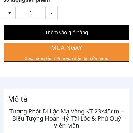
Số lượng sản phẩm
Tượng
+
-
Phật
Di
Lặc
Thêm vào giỏ hàng
Mạ
Vàng
MUA NGAY
Kt:
Giao hàng tận nơi hoặc nhận tại cửa hàng
23x45cm
số
lượng
Mô tả
Tượng Phật Di Lặc Mạ Vàng KT 23x45cm –
Biểu Tượng Hoan Hỷ, Tài Lộc & Phú Quý
Viên Mãn