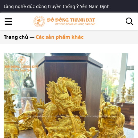
Làng nghề đúc đồng truyền thống Ý Yên Nam Định
Trang chủ
—
Các sản phẩm khác