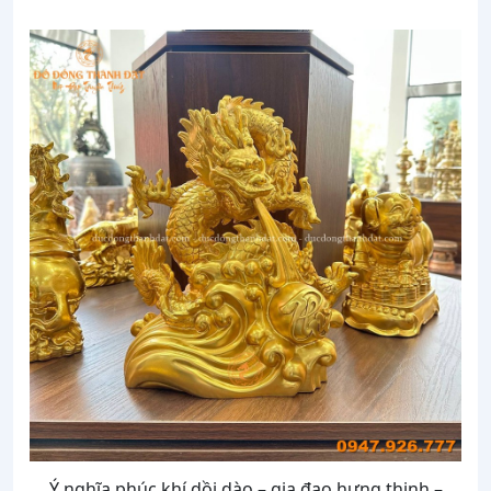
Ý nghĩa phúc khí dồi dào – gia đạo hưng thịnh –