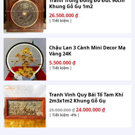
Tranh Trống Đồng Đỏ Đúc 90cm
Khung Gỗ Gụ 1m2
26.500.000
₫
| Tiết kiệm |
Chậu Lan 3 Cành Mini Decor Mạ
Vàng 24K
5.500.000
₫
| Tiết kiệm |
Tranh Vinh Quy Bái Tổ Tam Khí
2m3x1m2 Khung Gỗ Gụ
Giá
Giá
24.000.000
₫
25.000.000
₫
gốc
hiện
| Tiết kiệm
-4%
|
là:
tại
25.000.000 ₫.
là:
24.000.000 ₫