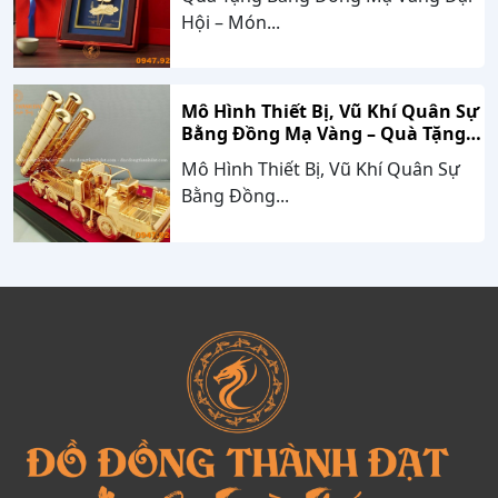
Hội – Món...
Mô Hình Thiết Bị, Vũ Khí Quân Sự
Bằng Đồng Mạ Vàng – Quà Tặng
Cao Cấp Mang Dấu Ấn Sức Mạnh
Mô Hình Thiết Bị, Vũ Khí Quân Sự
Và Niềm Tự Hào Dân Tộc
Bằng Đồng...