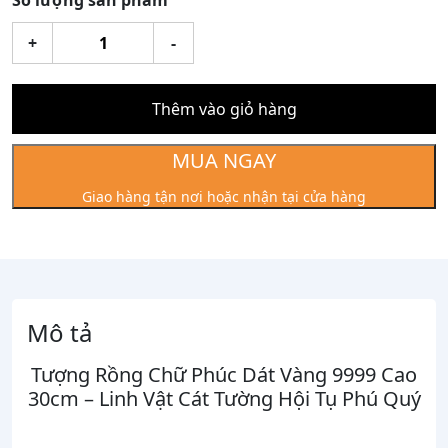
Số lượng sản phẩm
Tượng
+
-
Rồng
Chữ
Phúc
Thêm vào giỏ hàng
Dát
Vàng
MUA NGAY
9999
Giao hàng tận nơi hoặc nhận tại cửa hàng
Cao
30cm
số
lượng
Mô tả
Tượng Rồng Chữ Phúc Dát Vàng 9999 Cao
30cm – Linh Vật Cát Tường Hội Tụ Phú Quý