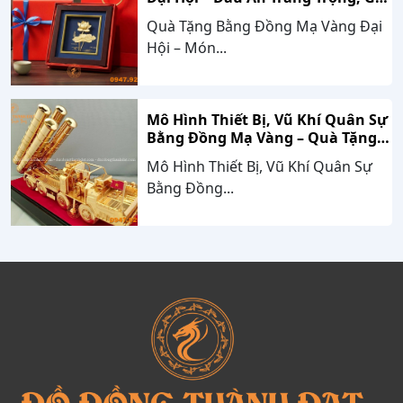
Trị Bền Vững Theo Thời Gian
Quà Tặng Bằng Đồng Mạ Vàng Đại
Hội – Món...
Mô Hình Thiết Bị, Vũ Khí Quân Sự
Bằng Đồng Mạ Vàng – Quà Tặng
Cao Cấp Mang Dấu Ấn Sức Mạnh
Mô Hình Thiết Bị, Vũ Khí Quân Sự
Và Niềm Tự Hào Dân Tộc
Bằng Đồng...