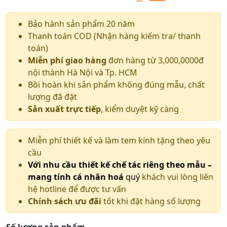
Giá
Giá
gốc
hiện
Bảo hành sản phẩm 20 năm
Thanh toán COD (Nhận hàng kiếm tra/ thanh
là:
tại
toán)
7.500.000 ₫.
là:
Miễn phí giao hàng
đơn hàng từ 3,000,0000đ
nội thành Hà Nội và Tp. HCM
7.300.000 ₫.
Bồi hoàn khi sản phẩm không đúng mẫu, chất
lượng đã đặt
Sản xuất trực tiếp
, kiểm duyệt kỹ càng
Miễn phí thiết kế và làm tem kính tặng theo yêu
cầu
Với nhu cầu thiết kế chế tác riêng theo mẫu –
mang tính cá nhân hoá
quý
khách vui lòng liên
hệ hotline để được tư vấn
Chính sách ưu đãi
tốt khi đặt hàng số lượng