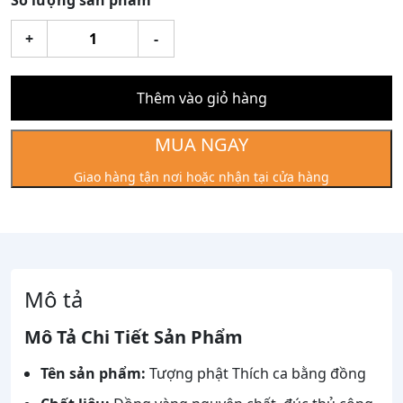
Số lượng sản phẩm
Tượng
+
-
Thích
Ca
Cao
Thêm vào giỏ hàng
30cm
Dát
MUA NGAY
Vàng
Giao hàng tận nơi hoặc nhận tại cửa hàng
9999
số
lượng
Mô tả
Mô Tả Chi Tiết Sản Phẩm
Tên sản phẩm:
Tượng phật Thích ca bằng đồng