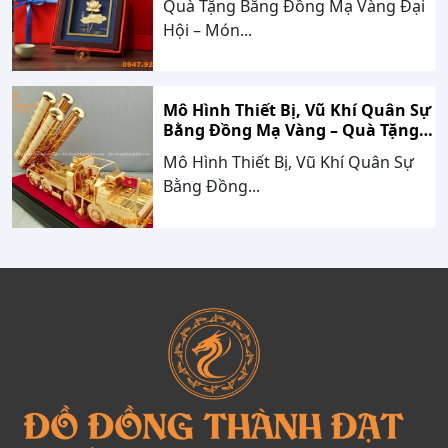
Quà Tặng Bằng Đồng Mạ Vàng Đại
Hội – Món...
Mô Hình Thiết Bị, Vũ Khí Quân Sự
Bằng Đồng Mạ Vàng – Quà Tặng
Cao Cấp Mang Dấu Ấn Sức Mạnh
Mô Hình Thiết Bị, Vũ Khí Quân Sự
Và Niềm Tự Hào Dân Tộc
Bằng Đồng...