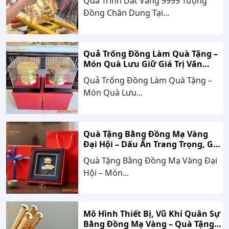
Quá Trình Dát Vàng 9999 Tượng
Đồng Chân Dung Tại...
Quả Trống Đồng Làm Quà Tặng –
Món Quà Lưu Giữ Giá Trị Văn
Hóa, Gắn Kết Thành Công
Quả Trống Đồng Làm Quà Tặng –
Món Quà Lưu...
Quà Tặng Bằng Đồng Mạ Vàng
Đại Hội – Dấu Ấn Trang Trọng, Giá
Trị Bền Vững Theo Thời Gian
Quà Tặng Bằng Đồng Mạ Vàng Đại
Hội – Món...
Mô Hình Thiết Bị, Vũ Khí Quân Sự
Bằng Đồng Mạ Vàng – Quà Tặng