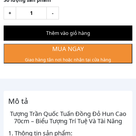
Số lượng sản phẩm
Tượng
+
-
Trần
Quốc
Tuấn
Thêm vào giỏ hàng
Đồng
Đỏ
MUA NGAY
Hun
Giao hàng tận nơi hoặc nhận tại cửa hàng
Cao
70cm
số
lượng
Mô tả
Tượng Trần Quốc Tuấn Đồng Đỏ Hun Cao
70cm – Biểu Tượng Trí Tuệ Và Tài Năng
1. Thông tin sản phẩm: