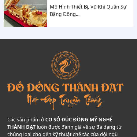
Cao Cấp Mang Dấu Ấn Sức Mạnh
Mô Hình Thiết Bị, Vũ Khí Quân Sự
Và Niềm Tự Hào Dân Tộc
Bằng Đồng...
Các sản phẩm ở
CƠ SỞ ĐÚC ĐỒNG MỸ NGHỆ
THÀNH ĐẠT
luôn được đánh giá về sự đa dạng từ
chủng loại cho đến kỹ thuật chế tác của đội ngũ