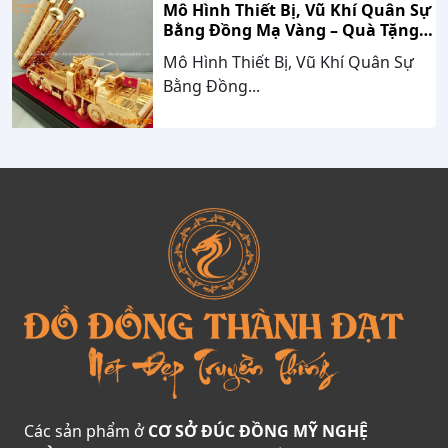
Mô Hình Thiết Bị, Vũ Khí Quân Sự
Bằng Đồng Mạ Vàng – Quà Tặng
Cao Cấp Mang Dấu Ấn Sức Mạnh
Mô Hình Thiết Bị, Vũ Khí Quân Sự
Và Niềm Tự Hào Dân Tộc
Bằng Đồng...
Các sản phẩm ở
CƠ SỞ ĐÚC ĐỒNG MỸ NGHỆ