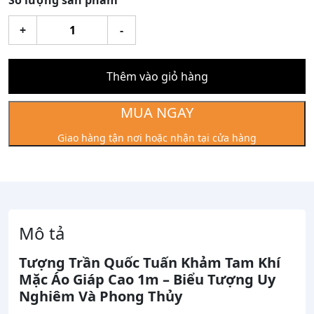
Số lượng sản phẩm
Tượng
+
-
Trần
Quốc
Tuấn
Thêm vào giỏ hàng
Khảm
Tam
MUA NGAY
Khí
Giao hàng tận nơi hoặc nhận tại cửa hàng
mặc
áo
giáp
cao
1m
số
Mô tả
lượng
Tượng Trần Quốc Tuấn Khảm Tam Khí
Mặc Áo Giáp Cao 1m – Biểu Tượng Uy
Nghiêm Và Phong Thủy