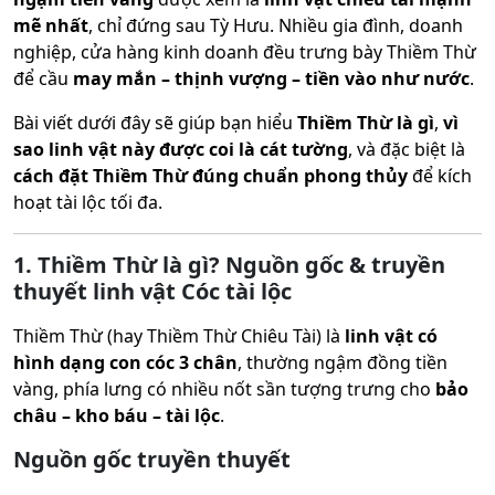
mẽ nhất
, chỉ đứng sau Tỳ Hưu. Nhiều gia đình, doanh
nghiệp, cửa hàng kinh doanh đều trưng bày Thiềm Thừ
để cầu
may mắn – thịnh vượng – tiền vào như nước
.
Bài viết dưới đây sẽ giúp bạn hiểu
Thiềm Thừ là gì
,
vì
sao linh vật này được coi là cát tường
, và đặc biệt là
cách đặt Thiềm Thừ đúng chuẩn phong thủy
để kích
hoạt tài lộc tối đa.
1. Thiềm Thừ là gì? Nguồn gốc & truyền
thuyết linh vật Cóc tài lộc
Thiềm Thừ (hay Thiềm Thừ Chiêu Tài) là
linh vật có
hình dạng con cóc 3 chân
, thường ngậm đồng tiền
vàng, phía lưng có nhiều nốt sần tượng trưng cho
bảo
châu – kho báu – tài lộc
.
Nguồn gốc truyền thuyết