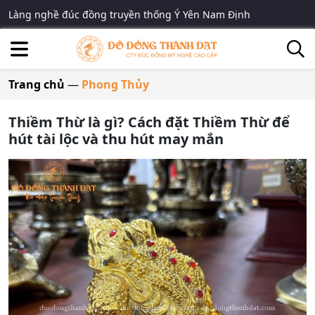
Làng nghề đúc đồng truyền thống Ý Yên Nam Định
Trang chủ
—
Phong Thủy
Thiềm Thừ là gì? Cách đặt Thiềm Thừ để
hút tài lộc và thu hút may mắn