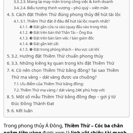
2.3. Mang lại may mắn trong công việc & kinh doanh
2.4. Biểu tượng thịnh vượng – phú quý – viên mãn
3. Cách đặt Thiềm Thừ đúng phong thủy để hút tài lộc
3.1. Thiềm Thừ đặt ở đâu để hút tài lộc mạnh nhất?
❶ Đặt gần cửa ra vào (quay đầu vào trong nhà)
❷ Đặt trên bàn thờ Thần Tài – Ông Địa
❸ Đặt trên bàn làm việc / bàn giám đốc
❹ Đặt gần két sắt
❺ Đặt trong phòng khách – khu vực cát khí
3.2. Hướng đặt Thiềm Thừ chuẩn phong thủy
3.3. Những kiêng kỵ quan trọng khi đặt Thiềm Thừ
4. Có nên chọn Thiềm Thừ bằng đồng? Tại sao Thiềm
Thừ mạ vàng – dát vàng được ưa chuộng?
Ưu điểm của Thiềm Thừ bằng đồng:
Thiềm Thừ mạ vàng / dát vàng 24K phù hợp với:
5. Một số mẫu Thiềm Thừ bằng đồng đẹp – gợi ý từ
Đúc Đồng Thành Đạt
6. Kết luận
Trong phong thủy Á Đông,
Thiềm Thừ – Cóc ba chân
ngậm tiền vàng
được xem là
linh vật chiêu tài mạnh