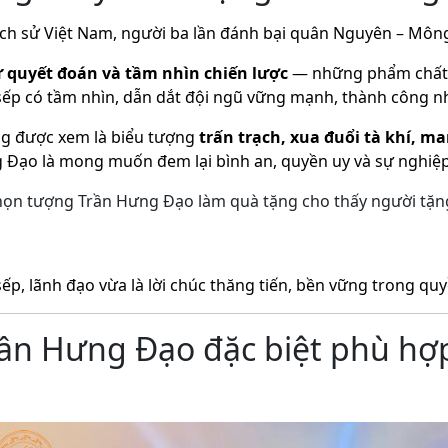
lịch sử Việt Nam, người ba lần đánh bại quân Nguyên – Môn
sự quyết đoán và tầm nhìn chiến lược
— những phẩm chất cầ
ếp có tầm nhìn, dẫn dắt đội ngũ vững mạnh, thành công như
g được xem là biểu tượng
trấn trạch, xua đuổi tà khí, m
ưng Đạo là mong muốn đem lại bình an, quyền uy và sự nghi
chọn tượng Trần Hưng Đạo làm quà tặng cho thấy người tặ
ếp, lãnh đạo vừa là lời chúc thăng tiến, bền vững trong quyề
Trần Hưng Đạo đặc biệt phù hợ