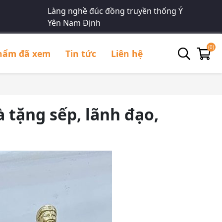
Làng nghề đúc đồng truyền thống Ý
Yên Nam Định
(0)
hẩm đã xem
Tin tức
Liên hệ
 tặng sếp, lãnh đạo,