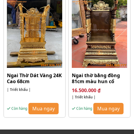
Ngai Thờ Dát Vàng 24K
Ngai thờ bằng đồng
Cao 68cm
81cm màu hun cổ
| Triết khấu |
16.500.000
₫
| Triết khấu |
Mua ngay
Mua ngay
Còn hàng
Còn hàng