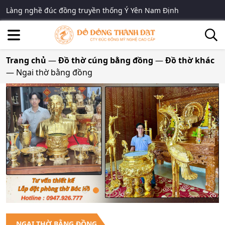
Làng nghề đúc đồng truyền thống Ý Yên Nam Định
Trang chủ
—
Đồ thờ cúng bằng đồng
—
Đồ thờ khác
—
Ngai thờ bằng đồng
NGAI THỜ BẰNG ĐỒNG