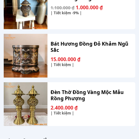
Giá
Giá
1.000.000
₫
1.100.000
₫
gốc
hiện
| Tiết kiệm
-9%
|
là:
tại
1.100.000 ₫.
là:
1.000.000 ₫.
Bát Hương Đồng Đỏ Khảm Ngũ
Sắc
15.000.000
₫
| Tiết kiệm |
Đèn Thờ Đồng Vàng Mộc Mẫu
Rồng Phượng
2.400.000
₫
| Tiết kiệm |