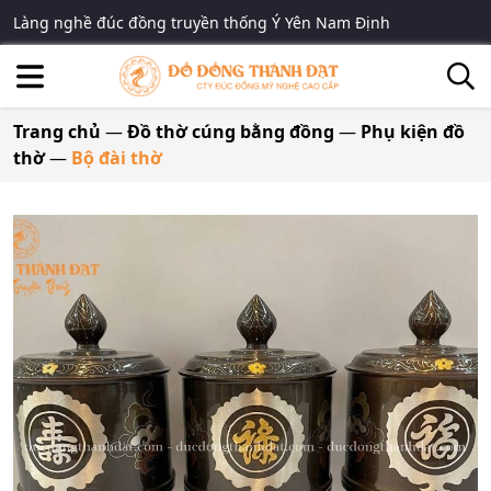
Làng nghề đúc đồng truyền thống Ý Yên Nam Định
Trang chủ
—
Đồ thờ cúng bằng đồng
—
Phụ kiện đồ
thờ
—
Bộ đài thờ