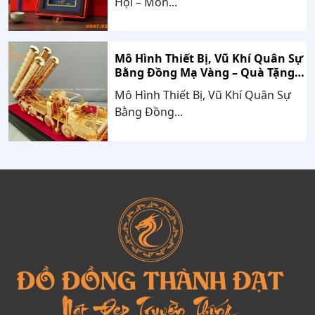
Hội – Món...
Mô Hình Thiết Bị, Vũ Khí Quân Sự
Bằng Đồng Mạ Vàng – Quà Tặng
Cao Cấp Mang Dấu Ấn Sức Mạnh
Mô Hình Thiết Bị, Vũ Khí Quân Sự
Và Niềm Tự Hào Dân Tộc
Bằng Đồng...