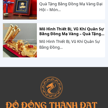
Trị Bền Vững Theo Thời Gian
Quà Tặng Bằng Đồng Mạ Vàng Đại
Hội – Món...
Mô Hình Thiết Bị, Vũ Khí Quân Sự
Bằng Đồng Mạ Vàng – Quà Tặng
Cao Cấp Mang Dấu Ấn Sức Mạnh
Mô Hình Thiết Bị, Vũ Khí Quân Sự
Và Niềm Tự Hào Dân Tộc
Bằng Đồng...