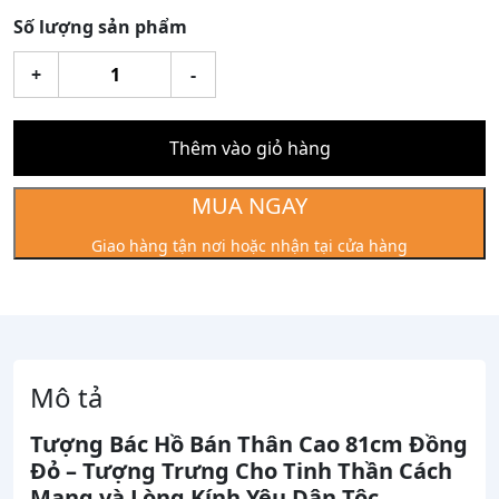
Số lượng sản phẩm
Tượng
+
-
Bác
Hồ
bán
Thêm vào giỏ hàng
thân
cao
MUA NGAY
81cm
Giao hàng tận nơi hoặc nhận tại cửa hàng
đồng
đỏ
số
lượng
Mô tả
Tượng Bác Hồ Bán Thân Cao 81cm Đồng
Đỏ – Tượng Trưng Cho Tinh Thần Cách
Mạng và Lòng Kính Yêu Dân Tộc