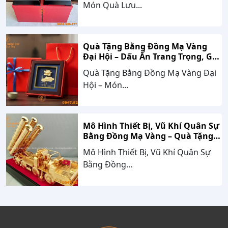
Món Quà Lưu...
Quà Tặng Bằng Đồng Mạ Vàng
Đại Hội – Dấu Ấn Trang Trọng, Giá
Trị Bền Vững Theo Thời Gian
Quà Tặng Bằng Đồng Mạ Vàng Đại
Hội – Món...
Mô Hình Thiết Bị, Vũ Khí Quân Sự
Bằng Đồng Mạ Vàng – Quà Tặng
Cao Cấp Mang Dấu Ấn Sức Mạnh
Mô Hình Thiết Bị, Vũ Khí Quân Sự
Và Niềm Tự Hào Dân Tộc
Bằng Đồng...