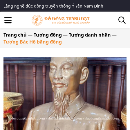
Làng nghề đúc đồng truyền thống Ý Yên Nam Định
Trang chủ
—
Tượng đồng
—
Tượng danh nhân
—
Tượng Bác Hồ bằng đồng