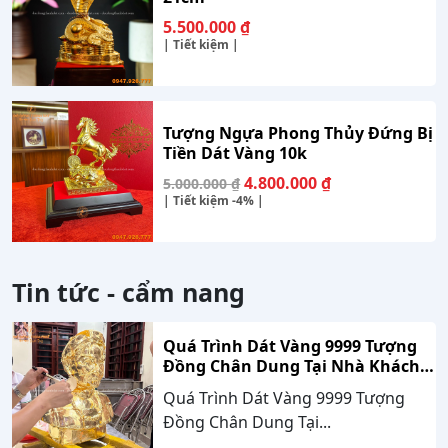
5.500.000
₫
| Tiết kiệm |
Tượng Ngựa Phong Thủy Đứng Bị
Tiền Dát Vàng 10k
Giá
Giá
4.800.000
₫
5.000.000
₫
gốc
hiện
| Tiết kiệm
-4%
|
là:
tại
5.000.000 ₫.
là:
4.800.000 ₫.
Tin tức - cẩm nang
Quá Trình Dát Vàng 9999 Tượng
Đồng Chân Dung Tại Nhà Khách
Hàng Nghệ An
Quá Trình Dát Vàng 9999 Tượng
Đồng Chân Dung Tại...