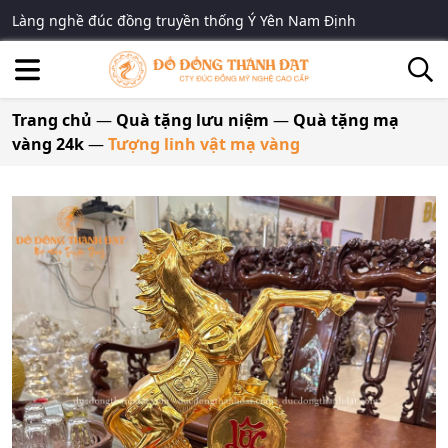
Làng nghề đúc đồng truyền thống Ý Yên Nam Định
Trang chủ
—
Quà tặng lưu niệm
—
Quà tặng mạ
vàng 24k
—
Tượng linh vật mạ vàng