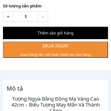
Số lượng sản phẩm
Tượng
+
-
Ngựa
Bằng
Đồng
Thêm vào giỏ hàng
Mạ
Vàng
MUA NGAY
Cao
Giao hàng tận nơi hoặc nhận tại cửa hàng
42cm
số
lượng
Mô tả
Tượng Ngựa Bằng Đồng Mạ Vàng Cao
42cm – Biểu Tượng
May Mắn Và Thành
Công