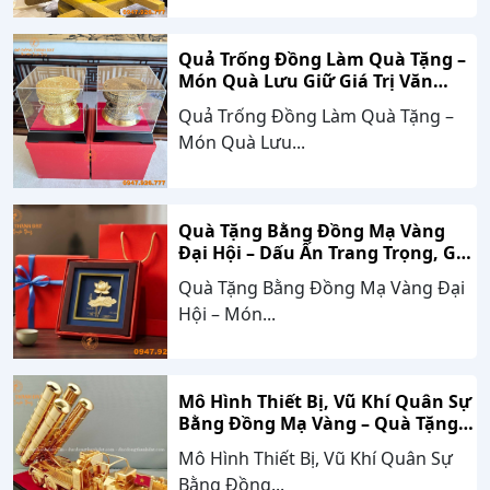
Quả Trống Đồng Làm Quà Tặng –
Món Quà Lưu Giữ Giá Trị Văn
Hóa, Gắn Kết Thành Công
Quả Trống Đồng Làm Quà Tặng –
Món Quà Lưu...
Quà Tặng Bằng Đồng Mạ Vàng
Đại Hội – Dấu Ấn Trang Trọng, Giá
Trị Bền Vững Theo Thời Gian
Quà Tặng Bằng Đồng Mạ Vàng Đại
Hội – Món...
Mô Hình Thiết Bị, Vũ Khí Quân Sự
Bằng Đồng Mạ Vàng – Quà Tặng
Cao Cấp Mang Dấu Ấn Sức Mạnh
Mô Hình Thiết Bị, Vũ Khí Quân Sự
Và Niềm Tự Hào Dân Tộc
Bằng Đồng...