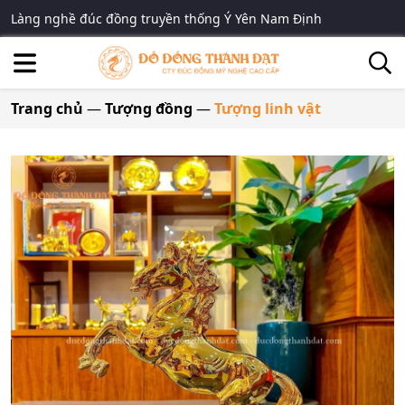
Làng nghề đúc đồng truyền thống Ý Yên Nam Định
Trang chủ
—
Tượng đồng
—
Tượng linh vật