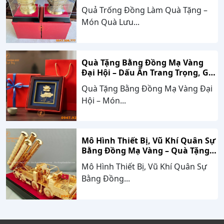
Hóa, Gắn Kết Thành Công
Quả Trống Đồng Làm Quà Tặng –
Món Quà Lưu...
Quà Tặng Bằng Đồng Mạ Vàng
Đại Hội – Dấu Ấn Trang Trọng, Giá
Trị Bền Vững Theo Thời Gian
Quà Tặng Bằng Đồng Mạ Vàng Đại
Hội – Món...
Mô Hình Thiết Bị, Vũ Khí Quân Sự
Bằng Đồng Mạ Vàng – Quà Tặng
Cao Cấp Mang Dấu Ấn Sức Mạnh
Mô Hình Thiết Bị, Vũ Khí Quân Sự
Và Niềm Tự Hào Dân Tộc
Bằng Đồng...