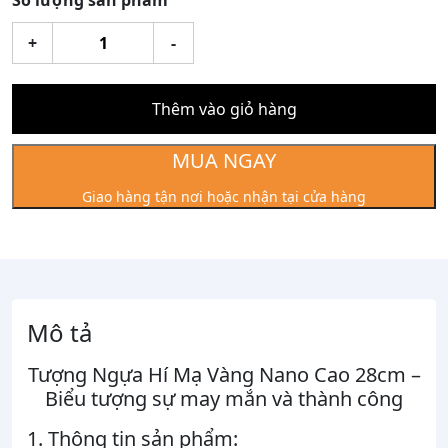
Số lượng sản phẩm
Tượng
+
-
Ngựa
Hí
Mạ
Thêm vào giỏ hàng
Vàng
Nano
MUA NGAY
Cao
Giao hàng tận nơi hoặc nhận tại cửa hàng
28cm
số
lượng
Mô tả
Tượng Ngựa Hí Mạ Vàng Nano Cao 28cm –
Biểu tượng sự may mắn và thành công
1. Thông tin sản phẩm: