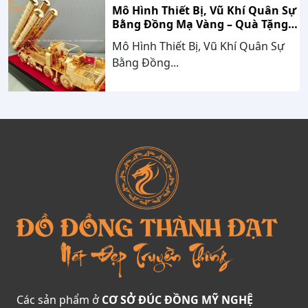
Mô Hình Thiết Bị, Vũ Khí Quân Sự
Bằng Đồng Mạ Vàng – Quà Tặng
Cao Cấp Mang Dấu Ấn Sức Mạnh
Mô Hình Thiết Bị, Vũ Khí Quân Sự
Và Niềm Tự Hào Dân Tộc
Bằng Đồng...
Các sản phẩm ở
CƠ SỞ ĐÚC ĐỒNG MỸ NGHỆ