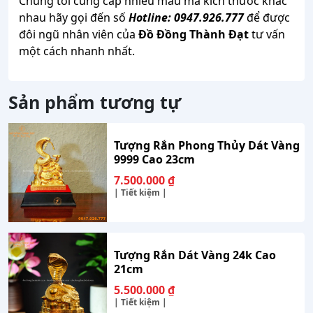
Chúng tôi cung cấp nhiều mẫu mã kích thước khác
nhau hãy gọi đến số
Hotline: 0947.926.777
để được
đôi ngũ nhân viên của
Đồ Đồng Thành Đạt
tư vấn
một cách nhanh nhất.
Sản phẩm tương tự
Tượng Rắn Phong Thủy Dát Vàng
9999 Cao 23cm
7.500.000
₫
| Tiết kiệm |
Tượng Rắn Dát Vàng 24k Cao
21cm
5.500.000
₫
| Tiết kiệm |