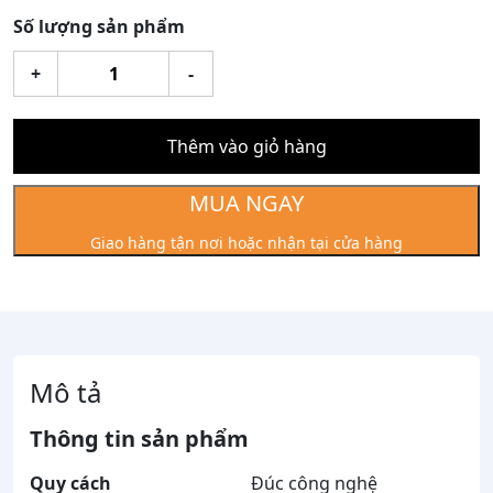
Số lượng sản phẩm
Tượng
+
-
Bác
Hồ
đứng
Thêm vào giỏ hàng
vẫy
tay
MUA NGAY
30cm
Giao hàng tận nơi hoặc nhận tại cửa hàng
mạ
vàng
số
lượng
Mô tả
Thông tin sản phẩm
Quy cách
Đúc công nghệ