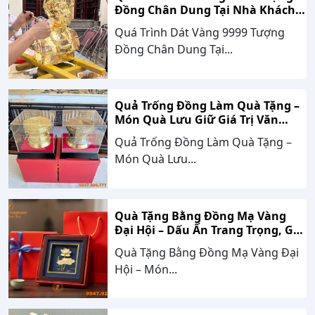
Đồng Chân Dung Tại Nhà Khách
Hàng Nghệ An
Quá Trình Dát Vàng 9999 Tượng
Đồng Chân Dung Tại...
Quả Trống Đồng Làm Quà Tặng –
Món Quà Lưu Giữ Giá Trị Văn
Hóa, Gắn Kết Thành Công
Quả Trống Đồng Làm Quà Tặng –
Món Quà Lưu...
Quà Tặng Bằng Đồng Mạ Vàng
Đại Hội – Dấu Ấn Trang Trọng, Giá
Trị Bền Vững Theo Thời Gian
Quà Tặng Bằng Đồng Mạ Vàng Đại
Hội – Món...