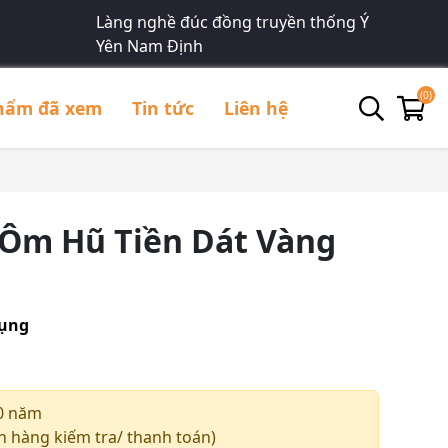
Làng nghề đúc đồng truyền thống Ý
Yên Nam Định
(0)
hẩm đã xem
Tin tức
Liên hệ
Ôm Hũ Tiền Dát Vàng
dụng
0 năm
 hàng kiếm tra/ thanh toán)