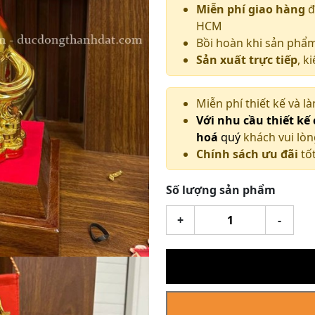
Miễn phí giao hàng
đ
HCM
Bồi hoàn khi sản phẩ
Sản xuất trực tiếp
, k
Miễn phí thiết kế và l
Với nhu cầu thiết kế
hoá
quý
khách vui lòn
Chính sách ưu đãi
tốt
Số lượng sản phẩm
Tượng
+
-
Ngựa
Ôm
Hũ
Tiền
Dát