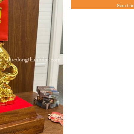
Vàng
Giao hàn
CN
Cao
32cm
số
lượng